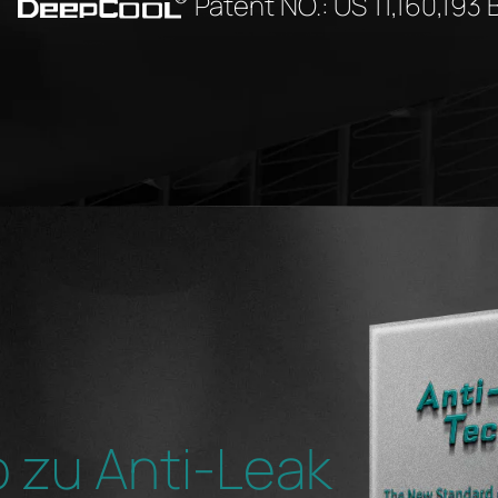
Patent NO.: US 11,160,193 
o zu Anti-Leak