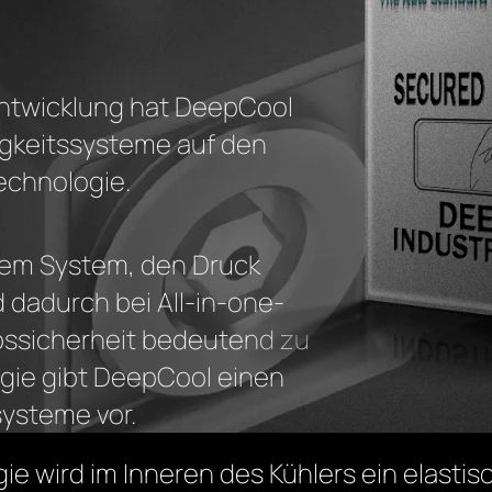
ntwicklung hat DeepCool
igkeitssysteme auf den
echnologie.
dem System, den Druck
dadurch bei All-in-one-
bssicherheit bedeutend zu
ogie gibt DeepCool einen
systeme vor.
ie wird im Inneren des Kühlers ein elasti