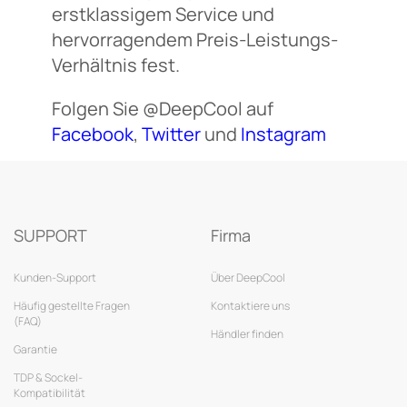
erstklassigem Service und
hervorragendem Preis-Leistungs-
Verhältnis fest.
Folgen Sie @DeepCool auf
Facebook
,
Twitter
und
Instagram
SUPPORT
Firma
Kunden-Support
Über DeepCool
Häufig gestellte Fragen
Kontaktiere uns
(FAQ)
Händler finden
Garantie
TDP & Sockel-
Kompatibilität