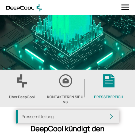
Über DeepCool
KONTAKTIEREN SIE U
PRESSEBEREICH
NS
Pressemitteilung
DeepCool kündigt den