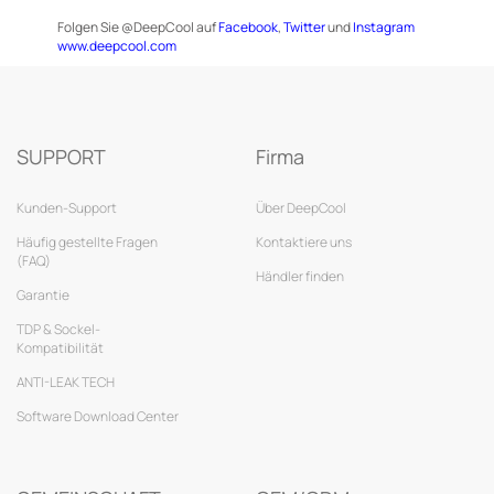
Folgen Sie @DeepCool auf
Facebook
,
Twitter
und
Instagram
www.deepcool.com
SUPPORT
Firma
Kunden-Support
Über DeepCool
Häufig gestellte Fragen
Kontaktiere uns
(FAQ)
Händler finden
Garantie
TDP & Sockel-
Kompatibilität
ANTI-LEAK TECH
Software Download Center