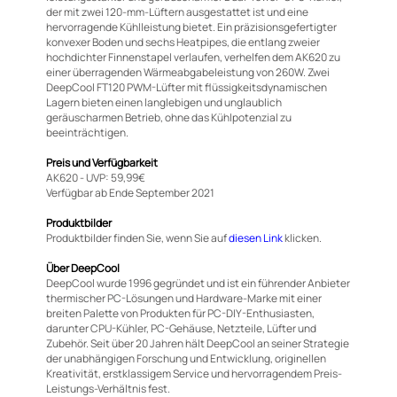
der mit zwei 120-mm-Lüftern ausgestattet ist und eine
hervorragende Kühlleistung bietet. Ein präzisionsgefertigter
konvexer Boden und sechs Heatpipes, die entlang zweier
hochdichter Finnenstapel verlaufen, verhelfen dem AK620 zu
einer überragenden Wärmeabgabeleistung von 260W. Zwei
DeepCool FT120 PWM-Lüfter mit flüssigkeitsdynamischen
Lagern bieten einen langlebigen und unglaublich
geräuscharmen Betrieb, ohne das Kühlpotenzial zu
beeinträchtigen.
Preis und Verfügbarkeit
AK620 - UVP: 59,99€
Verfügbar ab Ende September 2021
Produktbilder
Produktbilder finden Sie, wenn Sie auf
diesen Link
klicken.
Über DeepCool
DeepCool wurde 1996 gegründet und ist ein führender Anbieter
thermischer PC-Lösungen und Hardware-Marke mit einer
breiten Palette von Produkten für PC-DIY-Enthusiasten,
darunter CPU-Kühler, PC-Gehäuse, Netzteile, Lüfter und
Zubehör. Seit über 20 Jahren hält DeepCool an seiner Strategie
der unabhängigen Forschung und Entwicklung, originellen
Kreativität, erstklassigem Service und hervorragendem Preis-
Leistungs-Verhältnis fest.