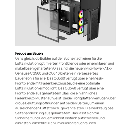
Freude am Bauen
Ganz gleich, ob Builder auf der Suche nach einer für die
Luftzirkulation optimierten Frontblende oder einem klaren und
makellosen gehärteten Glas sind, die neuen Midi-Tower-ATX-
Gehäuse CG560 und CG540 bieten ein verbessertes
Bauerlebnis für alle. Das CG560 verfügt über eine Mesh-
Frontblende mit Fadenkreuzmuster, die eine optimale
Luftzirkulation ermöglicht. Das CG540 verfügt über eine
Frontblende aus gehärtetem Glas, die ein ähnliches
Fadenkreuz-Muster aufweist. Beide Frontplatten verfügen über
große Belüftungsöffnungen auf beiden Seiten, um einen
ausreichenden Luftstrom zu gewährleisten. Die werkzeuglose
Seitenabdeckung aus gehärtetem Glas lässt sich zur
Sicherheit und Bequemlichkeit einfach aufschieben und
einrasten, einschließlich unverlierbarer Schrauben.