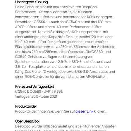
Überlegene Kühlung
Beide Gehäuse sind mit neu entwickelten DeepCool
Performance-Lüftern ausgestattet, die für einen
konzentrierten Luftstrom und hervorragende Kühlung sorgen.
Sowohl das CG560 als auch das CG540 sind mit drei 120-mm-
ARGB-Lüftern und einem 140-mm-Performance-Lüfter
ausgestattet. Nutzen Sie das große Kühlungspotenzial mit
einer umfangreichen Kapazität für bis zu sechs 120-mm- oder
fünf 140-mm-Lüfter. Der geräumige Innenraum unterstützt
Flüssigkühlradiatoren bis zu 280mm/360mm an der Vorderseite
und bis zu 240mm/280mm an der Oberseite. Die CG560- und
CG540-Gehäuse verfügen zur Unterstützung von
Speichermedien über zwei 2,5-Zoll-SSD-Einschübe und zwei
3,5-Zoll-Festplatteneinschübe in einem herausnehmbaren
Käfig. Das Front-I/O verfügt über zwei USB-3.0-Anschlüsse und
einen RGB-Controller für die vorinstallierten ARGB-Lüfter.
Preise und Verfügbarkeit
CG540 & CG560 - UVP: 79,99€
Verfügbar ab Oktober 2021
Produktbilder
Produktbilder finden Sie, wenn Sie auf
diesen Link
klicken.
Über DeepCool
DeepCool wurde 1996 gegründet und ist ein führender Anbieter