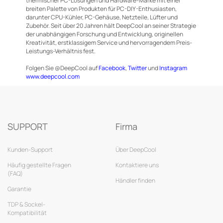
thermischer PC-Lösungen und Hardware-Marke mit einer
breiten Palette von Produkten für PC-DIY-Enthusiasten,
darunter CPU-Kühler, PC-Gehäuse, Netzteile, Lüfter und
Zubehör. Seit über 20 Jahren hält DeepCool an seiner Strategie
der unabhängigen Forschung und Entwicklung, originellen
Kreativität, erstklassigem Service und hervorragendem Preis-
Leistungs-Verhältnis fest.
Folgen Sie @DeepCool auf
Facebook
,
Twitter
und
Instagram
www.deepcool.com
SUPPORT
Firma
Kunden-Support
Über DeepCool
Häufig gestellte Fragen
Kontaktiere uns
(FAQ)
Händler finden
Garantie
TDP & Sockel-
Kompatibilität