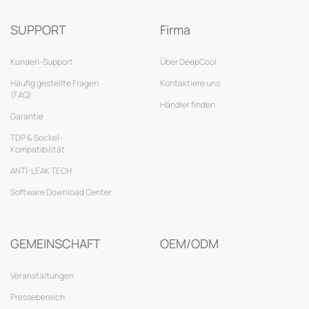
SUPPORT
Firma
Kunden-Support
Über DeepCool
Häufig gestellte Fragen
Kontaktiere uns
(FAQ)
Händler finden
Garantie
TDP & Sockel-
Kompatibilität
ANTI-LEAK TECH
Software Download Center
GEMEINSCHAFT
OEM/ODM
Veranstaltungen
Pressebereich