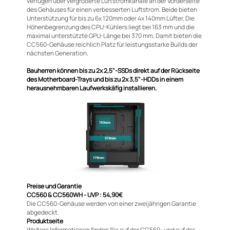
verfügen über vergrößerte Luftstromkanäle an der Vorderseite
des Gehäuses für einen verbesserten Luftstrom. Beide bieten
Unterstützung für bis zu 6x 120mm oder 4x 140mm Lüfter. Die
Höhenbegrenzung des CPU-Kühlers liegt bei 163 mm und die
maximal unterstützte GPU-Länge bei 370 mm. Damit bieten die
CC560-Gehäuse reichlich Platz für leistungsstarke Builds der
nächsten Generation.
Bauherren können bis zu 2x 2,5"-SSDs direkt auf der Rückseite
des Motherboard-Trays und bis zu 2x 3,5"-HDDs in einem
herausnehmbaren Laufwerkskäfig installieren.
Preise und Garantie
CC560 & CC560WH - UVP : 54,90€
Die CC560-Gehäuse werden von einer zweijährigen Garantie
abgedeckt.
Produktseite
Weitere Informationen finden Sie auf der CC560- und auf der