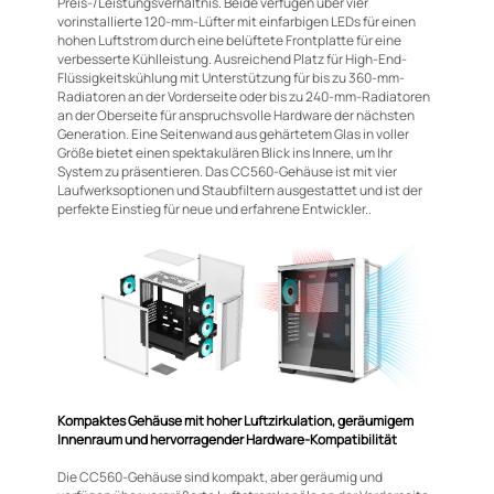
Preis-/Leistungsverhältnis. Beide verfügen über vier
vorinstallierte 120-mm-Lüfter mit einfarbigen LEDs für einen
hohen Luftstrom durch eine belüftete Frontplatte für eine
verbesserte Kühlleistung. Ausreichend Platz für High-End-
Flüssigkeitskühlung mit Unterstützung für bis zu 360-mm-
Radiatoren an der Vorderseite oder bis zu 240-mm-Radiatoren
an der Oberseite für anspruchsvolle Hardware der nächsten
Generation. Eine Seitenwand aus gehärtetem Glas in voller
Größe bietet einen spektakulären Blick ins Innere, um Ihr
System zu präsentieren. Das CC560-Gehäuse ist mit vier
Laufwerksoptionen und Staubfiltern ausgestattet und ist der
perfekte Einstieg für neue und erfahrene Entwickler..
Kompaktes Gehäuse mit hoher Luftzirkulation, geräumigem
Innenraum und hervorragender Hardware-Kompatibilität
Die CC560-Gehäuse sind kompakt, aber geräumig und