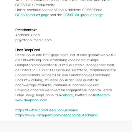
CC560 WH-Produktseite.
Link zu hochauflösenden Produktbildern:
CC560 Serie
CC560 product page
and the
CC560 WH product page
Presskontakt
Andreas Bunen
pr@etonix-media.com
Über DeepCool
DeepCool wurde 1996 gegründet und ist eine globale Marke für
die Entwicklung und Herstellung von Hochleistungs-
Computerkomponenten für Enthusiasten auf der ganzen Welt,
darunter CPU-Kühler, PC-Gehäuse, Netzteile, Peripheriegeräte
und vieles mehr. Mit dem Fokus auf unabhängige Forschung
und Entwicklung, ist DeepCool in der Lage qualitativ
hochwertige Produkte, Premium-Kundenservice und
unvergleichbaren Mehrwert für engagierte Kunden zu liefern.
Folge uns @DeepCool auf
Facebook
,
Twitter
und
Instagram
www.deepcool.com
https://twitter.com/DeepCoolGermany
https://www.instagram.com/deepcooldeutschland/