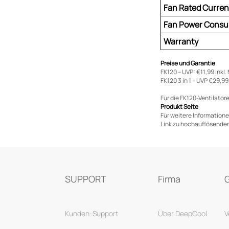
Fan Rated Curren
Fan Power Consu
Warranty
Preise und Garantie
FK120 – UVP: €11,99 inkl.
FK120 3 in 1 – UVP €29,99
Für die FK120-Ventilatore
Produkt Seite
Für weitere Informatione
Link zu hochauflösenden
SUPPORT
Firma
Kunden-Support
Über DeepCool
V