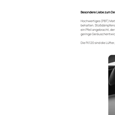
Besondere Liebe zum Det
Hochwertiges (PBT) Mater
behalten. Stoßdämpfende
ein Pfeil angebracht, de
geringe Geräuschentwic
Die FK120 sind die Lüfte