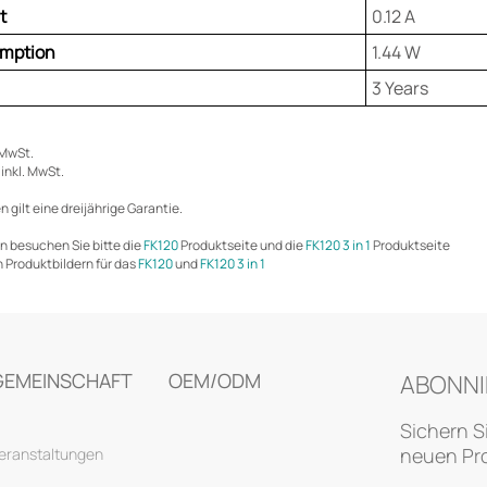
t
0.12 A
mption
1.44 W
3 Years
 MwSt.
 inkl. MwSt.
n gilt eine dreijährige Garantie.
n besuchen Sie bitte die
FK120
Produktseite und die
FK120 3 in 1
Produktseite
 Produktbildern für das
FK120
und
FK120 3 in 1
GEMEINSCHAFT
OEM/ODM
ABONNI
Sichern S
neuen Pro
eranstaltungen