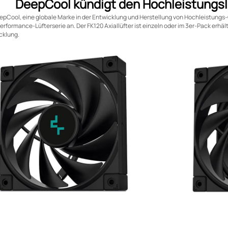
DeepCool kündigt den Hochleistungsl
epCool, eine globale Marke in der Entwicklung und Herstellung von Hochleistun
erformance-Lüfterserie an. Der FK120 Axiallüfter ist einzeln oder im 3er-Pack erhä
cklung.