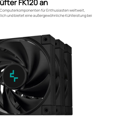
üfter FK120 an
gs-Computerkomponenten für Enthusiasten weltweit,
ltlich und bietet eine außergewöhnliche Kühlleistung bei