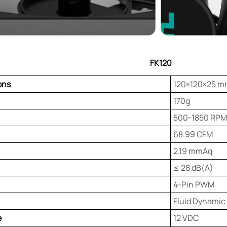
FK120
ons
120×120×25 m
170g
500-1850 RPM
68.99 CFM
2.19 mmAq
≤ 28 dB(A)
4-Pin PWM
Fluid Dynamic
e
12 VDC