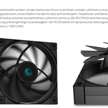
ig entwickelt worden, um den statischen Druck zu erhöhen und den Luftstrom zu kon
szenarien, einschließlich für den Einsatz auf Kühlkörpern, Radiatoren und Gehäus
19 mmAq und einen konzentrierten Luftstrom von bis zu 68,99 CFM für eine hervorr
tung und langfristige Zuverlässigkeit. Der FK120 bietet ein dynamisches Gleichg
is zu 1.850 U/Min.