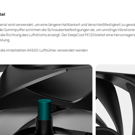
ail
ial wird verwendet, um eine längere Haltbarkeit und Verschleißfestigkeit zu gewähr
 Gummipuffer schirmen die Schraubenbefestigungen ab, um unnötige Vibrationen u
r die Richtung des Luftstroms anzeigt. Der DeepCool FK120 bietet eine hervorragen
klung.
r, die im beliebten AK620-Luftkühler verwendet werden.