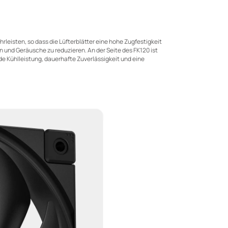
leisten, so dass die Lüfterblätter eine hohe Zugfestigkeit
nd Geräusche zu reduzieren. An der Seite des FK120 ist
de Kühlleistung, dauerhafte Zuverlässigkeit und eine