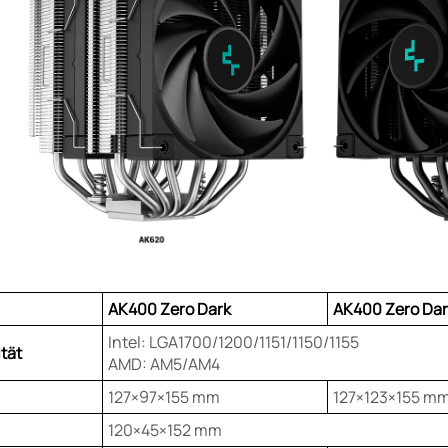
AK400 Zero Dark
AK400 Zero Dar
Intel: LGA1700/1200/1151/1150/1155
tät
AMD: AM5/AM4
127×97×155 mm
127×123×155 m
120×45×152 mm