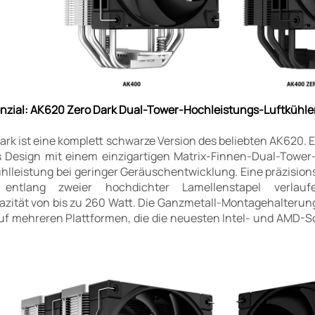
enzial: AK620 Zero Dark Dual-Tower-Hochleistungs-Luftkühle
rk ist eine komplett schwarze Version des beliebten AK620. 
s Design mit einem einzigartigen Matrix-Finnen-Dual-Tower
hlleistung bei geringer Geräuschentwicklung. Eine präzisio
 entlang zweier hochdichter Lamellenstapel verlau
tät von bis zu 260 Watt. Die Ganzmetall-Montagehalterung is
auf mehreren Plattformen, die die neuesten Intel- und AMD-S