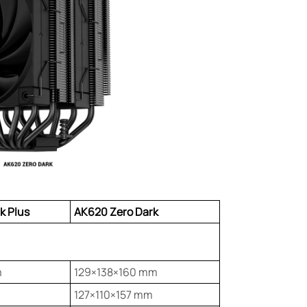
k Plus
AK620 Zero Dark
m
129×138×160 mm
127×110×157 mm