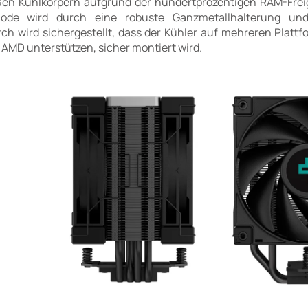
en Kühlkörpern aufgrund der hundertprozentigen RAM-Freig
thode wird durch eine robuste Ganzmetallhalterung und
rch wird sichergestellt, dass der Kühler auf mehreren Platt
n AMD unterstützen, sicher montiert wird.