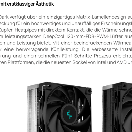
it erstklassiger Ästhetik
ark verfügt über ein einzigartiges Matrix-Lamellendesign 
eckung für ein hochwertiges und unauffälliges Erscheinungs
upfer-Heatpipes mit direktem Kontakt, die die Wärme schne
em leistungsstarken DeepCool 120-mm-FDB-PWM-Lüfter ausg
h und Leistung bietet. Mit einer beeindruckenden Wärmeabg
 eine hervorragende Kühlleistung. Die verbesserte Insta
rung und einen schnellen Fünf-Schritte-Prozess erleichter
en Plattformen, die die neuesten Sockel von Intel und AMD un