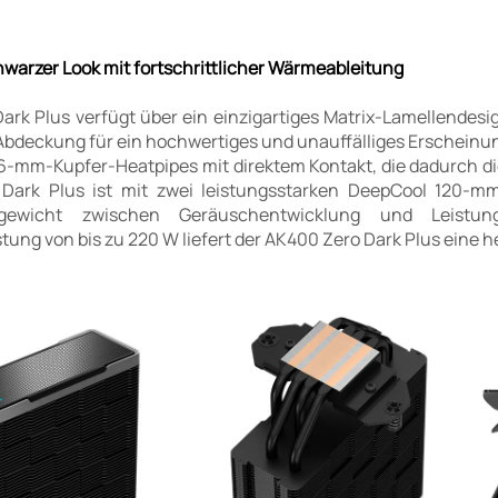
warzer Look mit fortschrittlicher Wärmeableitung
ark Plus verfügt über ein einzigartiges Matrix-Lamellendes
 Abdeckung für ein hochwertiges und unauffälliges Erscheinu
r 6-mm-Kupfer-Heatpipes mit direktem Kontakt, die dadurch d
Dark Plus ist mit zwei leistungsstarken DeepCool 120-m
hgewicht zwischen Geräuschentwicklung und Leistun
ng von bis zu 220 W liefert der AK400 Zero Dark Plus eine h