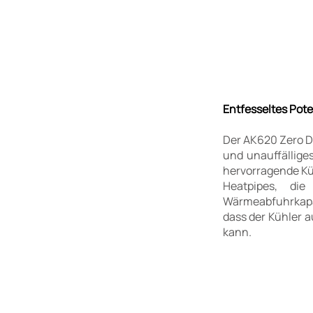
Entfesseltes Pot
Der AK620 Zero Da
und unauffällige
hervorragende Kü
Heatpipes, die
Wärmeabfuhrkapazi
dass der Kühler 
kann.