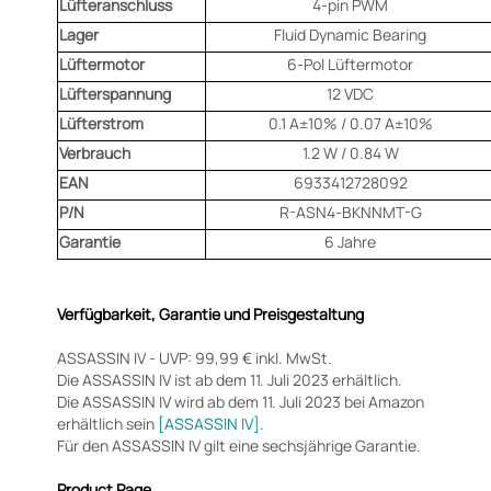
Lüfteranschluss
4-pin PWM
Lager
Fluid Dynamic Bearing
Lüftermotor
6-Pol Lüftermotor
Lüfterspannung
12 VDC
Lüfterstrom
0.1 A±10% / 0.07 A±10%
Verbrauch
1.2 W / 0.84 W
EAN
6933412728092
P/N
R-ASN4-BKNNMT-G
Garantie
6 Jahre
Verfügbarkeit, Garantie und Preisgestaltung
ASSASSIN IV - UVP: 99,99 € inkl. MwSt.
Die ASSASSIN IV ist ab dem 11. Juli 2023 erhältlich.
Die ASSASSIN IV wird ab dem 11. Juli 2023 bei Amazon
erhältlich sein
[ASSASSIN IV]
.
Für den ASSASSIN IV gilt eine sechsjährige Garantie.
Product Page