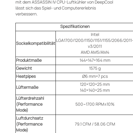
mit dem ASSASSIN IV CPU-Luftkühler von DeepCool
lässt sich das Spiel- und Computererlebnis
verbessern.
Spezifikationen
Intel
LGA1700/1200/1150/1151/1155/2066/2011
Sockelkompatibilität
v3/2011
AMD AM5/AM4
Produktmaße
144×147×164 mm
Gewicht
1575 g
Heatpipes
Ø6 mm×7 pcs
120×120×25 mm
Lüftermaße
140×140×25 mm
Lüfterdrehzahl
(Performance
500~1700 RPM±10%
Mode)
Luftdurchsatz
(Performance
79.1 CFM / 58.06 CFM
Mode)