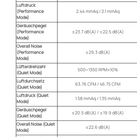
Luftdruck
(Performance
2.44 mmAq / 2.1 mmAq
Mode)
Geräuschpegel
(Performance
≤23.7 dB(A) / ≤22.5 dB(A)
Mode)
Overall Noise
(Performance
≤29.3 dB(A)
Mode)
Lüfterdrehzahl
500~1350 RPM±10%
(Quiet Mode)
Luftdurchsatz
63.76 CFM / 46.75 CFM
(Quiet Mode)
Luftdruck (Quiet
1.58 mmAq / 1.35 mmAq
Mode)
Geräuschpegel
≤20.5 dB(A) / ≤19.9 dB(A)
(Quiet Mode)
Overall Noise (Quiet
≤22.6 dB(A)
Mode)