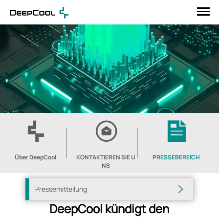
Über DeepCool
KONTAKTIEREN SIE U
PRESSEBEREICH
NS
Pressemitteilung
DeepCool kündigt den