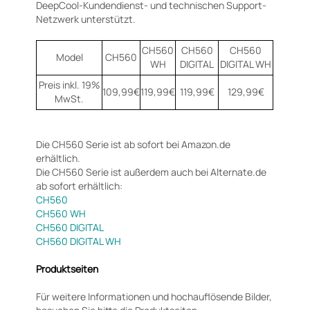
DeepCool-Kundendienst- und technischen Support-
Netzwerk unterstützt.
CH560
CH560
CH560
Model
CH560
WH
DIGITAL
DIGITAL WH
Preis inkl. 19%
109,99€
119,99€
119,99€
129,99€
MwSt.
Die CH560 Serie ist ab sofort bei Amazon.de
erhältlich.
Die CH560 Serie ist außerdem auch bei Alternate.de
ab sofort erhältlich:
CH560
CH560 WH
CH560 DIGITAL
CH560 DIGITAL WH
Produktseiten
Für weitere Informationen und hochauflösende Bilder,