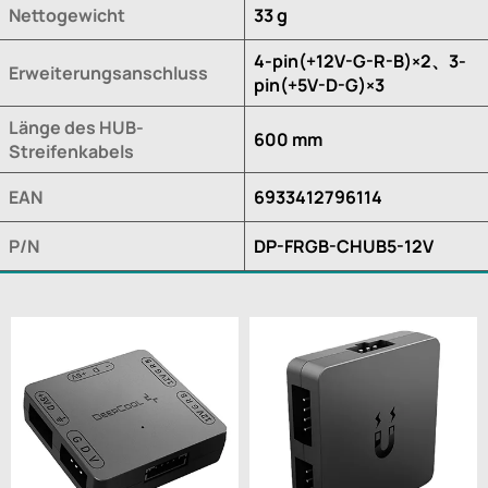
Nettogewicht
33 g
4-pin(+12V-G-R-B)×2、3-
Erweiterungsanschluss
pin(+5V-D-G)×3
Länge des HUB-
600 mm
Streifenkabels
EAN
6933412796114
P/N
DP-FRGB-CHUB5-12V