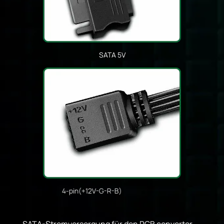
SATA 5V
4-pin(+12V-G-R-B)
SATA-Stromversorgung für den RGB convertor