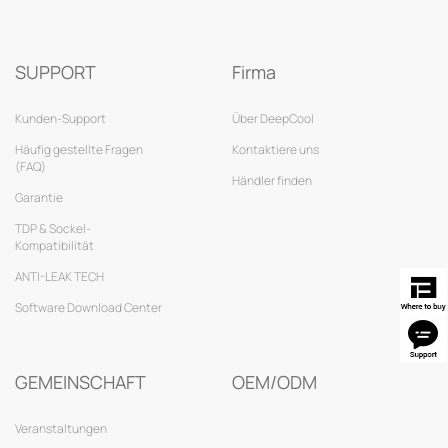
SUPPORT
Firma
Kunden-Support
Über DeepCool
Häufig gestellte Fragen
Kontaktiere uns
(FAQ)
Händler finden
Garantie
TDP & Sockel-
Kompatibilität
ANTI-LEAK TECH
Software Download Center
GEMEINSCHAFT
OEM/ODM
Veranstaltungen