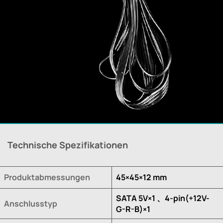
Technische Spezifikationen
Produktabmessungen
45×45×12 mm
SATA 5V×1 、4-pin(+12V-
Anschlusstyp
G-R-B)×1