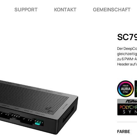
SUPPORT
KONTAKT
GEMEINSCHAFT
SC7
Der DeepCoo
gleichzeiti
zu 6 PWM-AR
Header auf 
FARBE