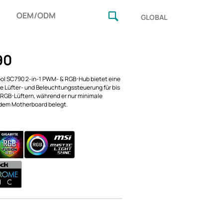
OEM/ODM
GLOBAL
90
l SC790 2-in-1 PWM- & RGB-Hub bietet eine
ge Lüfter- und Beleuchtungssteuerung für bis
GB-Lüftern, während er nur minimale
dem Motherboard belegt.