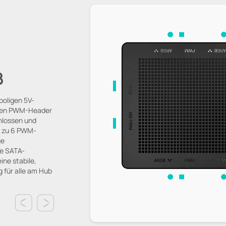
B
poligen 5V-
igen PWM-Header
hlossen und
s zu 6 PWM-
ge
te SATA-
ne stabile,
 für alle am Hub