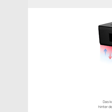
Das k
hinter d