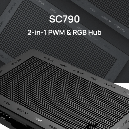
SC790
2-in-1 PWM & RGB Hub