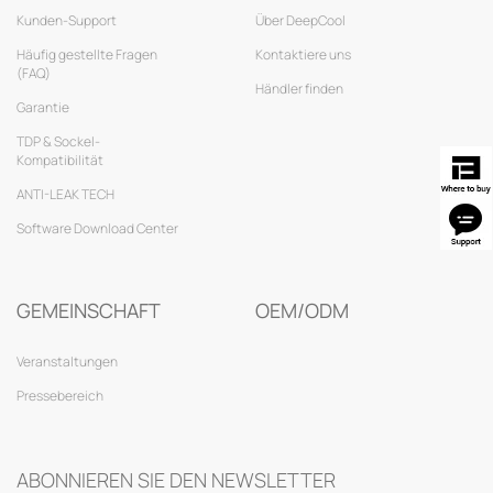
Kunden-Support
Über DeepCool
Häufig gestellte Fragen
Kontaktiere uns
(FAQ)
Händler finden
Garantie
TDP & Sockel-
Kompatibilität
ANTI-LEAK TECH
Software Download Center
GEMEINSCHAFT
OEM/ODM
Veranstaltungen
Pressebereich
ABONNIEREN SIE DEN NEWSLETTER