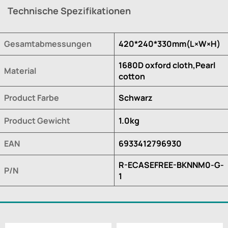
Technische Spezifikationen
Gesamtabmessungen
420*240*330mm(L×W×H)
1680D oxford cloth,Pearl
Material
cotton
Product Farbe
Schwarz
Product Gewicht
1.0kg
EAN
6933412796930
R-ECASEFREE-BKNNM0-G-
P/N
1