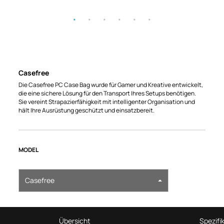
Casefree
Die Casefree PC Case Bag wurde für Gamer und Kreative entwickelt,
die eine sichere Lösung für den Transport Ihres Setups benötigen.
Sie vereint Strapazierfähigkeit mit intelligenter Organisation und
hält Ihre Ausrüstung geschützt und einsatzbereit.
MODEL
Casefree
Übersicht
Spezifi