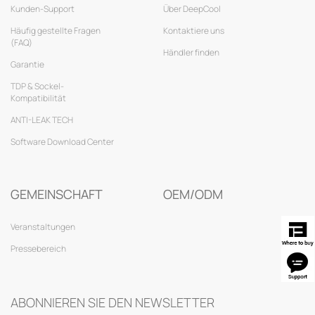
Kunden-Support
Über DeepCool
Häufig gestellte Fragen
Kontaktiere uns
(FAQ)
Händler finden
Garantie
TDP & Sockel-
Kompatibilität
ANTI-LEAK TECH
Software Download Center
GEMEINSCHAFT
OEM/ODM
Veranstaltungen
Pressebereich
ABONNIEREN SIE DEN NEWSLETTER