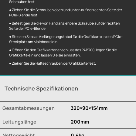
Schrauben fest.
● Ziehen Sie die Schrauben oben und unten auf der rechten Seite der
PCIe-Blende fest.
● Befestigen Sie die von Hand anziehbare Schraube auf der rechten
Seite der PCIe-Blende.
● Stecken Sie das Verlängerungskabel für die Grafikkarte in den PCIe-
Steckplatz am Mainboard ein.
● Öffnen Sie den Grafikkartenanschluss des PAB300, legen Sie die
Grafikkarte ein und lassen Sie sie einrasten.
● Ziehen Sie die Halteschrauben der Grafikkarte fest.
Technische Spezifikationen
Gesamtabmessungen
320×90×154mm
Leitungslänge
200mm
Nettogewicht
0.4kg