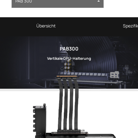
PAB 300
Übersicht
Spezifi
PAB300
Vertikale GPU-Halterung