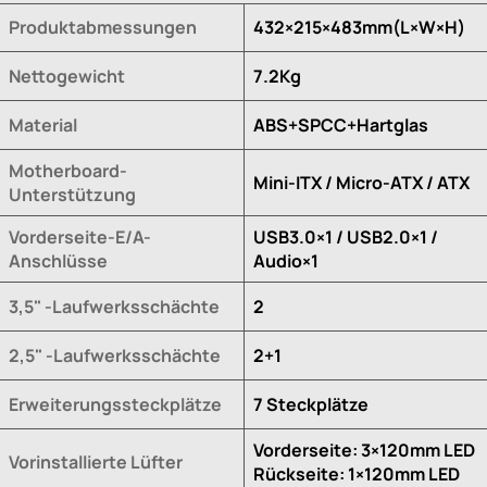
Produktabmessungen
432×215×483mm(L×W×H)
Nettogewicht
7.2Kg
Material
ABS+SPCC+Hartglas
Motherboard-
Mini-ITX / Micro-ATX / ATX
Unterstützung
Vorderseite-E/A-
USB3.0×1 / USB2.0×1 /
Anschlüsse
Audio×1
3,5" -Laufwerksschächte
2
2,5" -Laufwerksschächte
2+1
Erweiterungssteckplätze
7 Steckplätze
Vorderseite: 3×120mm LED
Vorinstallierte Lüfter
Rückseite: 1×120mm LED