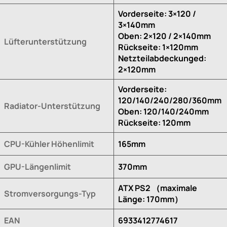
Vorderseite: 3×120 /
3×140mm
Oben: 2×120 / 2×140mm
Lüfterunterstützung
Rückseite: 1×120mm
Netzteilabdeckunged:
2×120mm
Vorderseite:
120/140/240/280/360mm
Radiator-Unterstützung
Oben: 120/140/240mm
Rückseite: 120mm
CPU-Kühler Höhenlimit
165mm
GPU-Längenlimit
370mm
ATX PS2 （maximale
Stromversorgungs-Typ
Länge: 170mm）
EAN
6933412774617