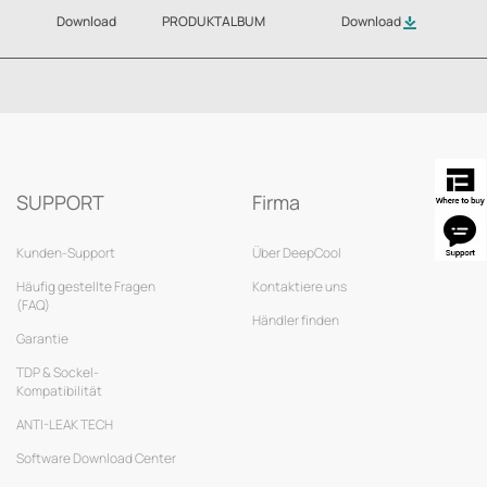
Download
PRODUKTALBUM
Download
SUPPORT
Firma
Kunden-Support
Über DeepCool
Häufig gestellte Fragen
Kontaktiere uns
(FAQ)
Händler finden
Garantie
TDP & Sockel-
Kompatibilität
ANTI-LEAK TECH
Software Download Center