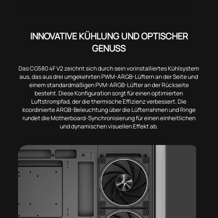
INNOVATIVE KÜHLUNG UND OPTISCHER
GENUSS
Das CG580 4F V2 zeichnt sich durch sein vorinstalliertes Kühlsystem
aus, das aus drei umgekehrten PWM-ARGB-Lüftern an der Seite und
einem standardmäßigen PVM-ARGB-Lüfter an der Rückseite
besteht. Diese Konfiguration sorgt für einen optimierten
Luftstrompfad, der die thermische Effizienz verbessert. Die
koordinierte ARGB-Beleuchtung über die Lüfterrahmen und Ringe
rundet die Motherboard-Synchronisierung für einen einheitlichen
und dynamischen visuellen Effekt ab.