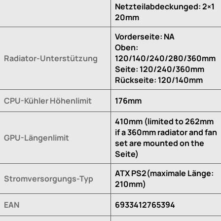
Netzteilabdeckunged: 2×1
20mm
Vorderseite: NA
Oben:
Radiator-Unterstützung
120/140/240/280/360mm
Seite: 120/240/360mm
Rückseite: 120/140mm
CPU-Kühler Höhenlimit
176mm
410mm (limited to 262mm
if a 360mm radiator and fan
GPU-Längenlimit
set are mounted on the
Seite)
ATX PS2(maximale Länge:
Stromversorgungs-Typ
210mm)
EAN
6933412765394