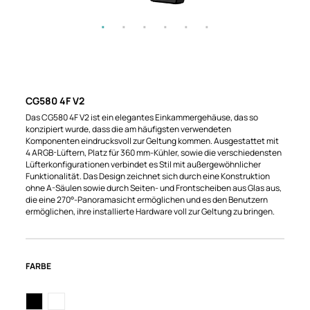
CG580 4F V2
Das CG580 4F V2 ist ein elegantes Einkammergehäuse, das so
konzipiert wurde, dass die am häufigsten verwendeten
Komponenten eindrucksvoll zur Geltung kommen. Ausgestattet mit
4 ARGB-Lüftern, Platz für 360 mm-Kühler, sowie die verschiedensten
Lüfterkonfigurationen verbindet es Stil mit außergewöhnlicher
Funktionalität. Das Design zeichnet sich durch eine Konstruktion
ohne A-Säulen sowie durch Seiten- und Frontscheiben aus Glas aus,
die eine 270°-Panoramasicht ermöglichen und es den Benutzern
ermöglichen, ihre installierte Hardware voll zur Geltung zu bringen.
FARBE