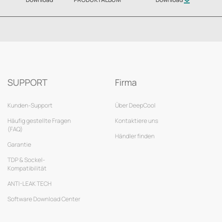
SUPPORT
Firma
Kunden-Support
Über DeepCool
Häufig gestellte Fragen
Kontaktiere uns
(FAQ)
Händler finden
Garantie
TDP & Sockel-
Kompatibilität
ANTI-LEAK TECH
Software Download Center