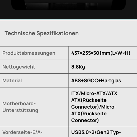
Technische Spezifikationen
Produktabmessungen
437×235×501mm(L×W×H)
Nettogewicht
8.8Kg
Material
ABS+SGCC+Hartglas
ITX/Micro-ATX/ATX
ATX(Rückseite
Motherboard-
Connector)/Micro-
Unterstützung
ATX(Rückseite
Connector)
Vorderseite-E/A-
USB3.0×2/Gen2 Typ-