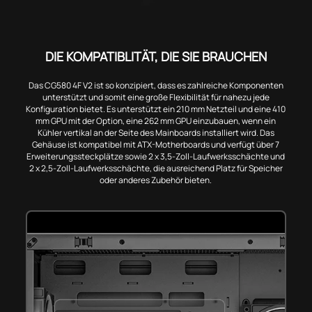
DIE KOMPATIBLITÄT, DIE SIE BRAUCHEN
Das CG580 4F V2 ist so konzipiert, dass es zahlreiche Komponenten
unterstützt und somit eine große Flexibilität für nahezu jede
Konfiguration bietet. Es unterstützt ein 210 mm Netzteil und eine 410
mm GPU mit der Option, eine 262 mm GPU einzubauen, wenn ein
Kühler vertikal an der Seite des Mainboards installiert wird. Das
Gehäuse ist kompatibel mit ATX-Motherboards und verfügt über 7
Erweiterungssteckplätze sowie 2 x 3,5-Zoll-Laufwerksschächte und
2 x 2,5-Zoll-Laufwerksschächte, die ausreichend Platz für Speicher
oder anderes Zubehör bieten.