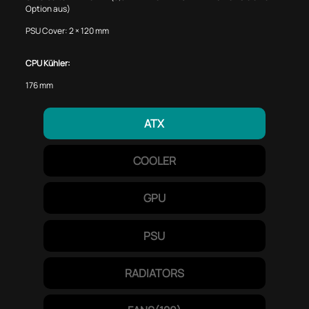
Option aus)
PSU Cover: 2 × 120 mm
CPU Kühler:
176 mm
ATX
COOLER
GPU
PSU
RADIATORS