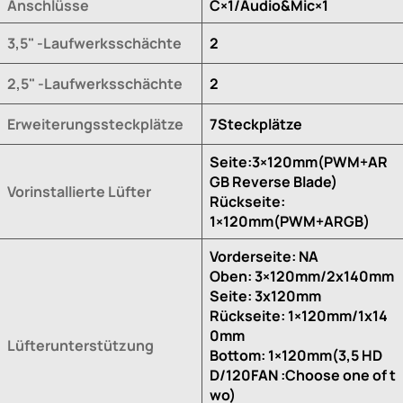
Anschlüsse
C×1/Audio&Mic×1
3,5" -Laufwerksschächte
2
2,5" -Laufwerksschächte
2
Erweiterungssteckplätze
7Steckplätze
Seite:3×120mm(PWM+AR
GB Reverse Blade)
Vorinstallierte Lüfter
Rückseite:
1×120mm(PWM+ARGB)
Vorderseite: NA
Oben: 3×120mm/2x140mm
Seite: 3x120mm
Rückseite: 1×120mm/1x14
0mm
Lüfterunterstützung
Bottom: 1×120mm(3,5 HD
D/120FAN :Choose one of t
wo)