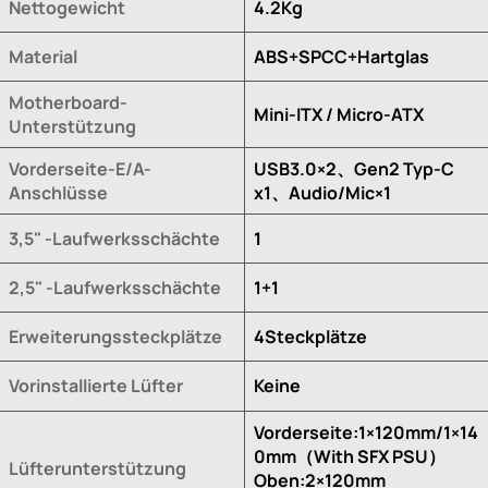
Nettogewicht
4.2Kg
Material
ABS+SPCC+Hartglas
Motherboard-
Mini-ITX / Micro-ATX
Unterstützung
Vorderseite-E/A-
USB3.0×2、Gen2 Typ-C
Anschlüsse
x1、Audio/Mic×1
3,5" -Laufwerksschächte
1
2,5" -Laufwerksschächte
1+1
Erweiterungssteckplätze
4Steckplätze
Vorinstallierte Lüfter
Keine
Vorderseite:1×120mm/1×14
0mm（With SFX PSU）
Lüfterunterstützung
Oben:2×120mm