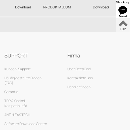
Download
PRODUKTALBUM
Download
SUPPORT
Firma
Kunden-Support
Über DeepCool
Häufig gestellte Fragen
Kontaktiere uns
(FAQ)
Händler finden
Garantie
TDP & Sockel-
Kompatibilität
ANTI-LEAK TECH
Software Download Center