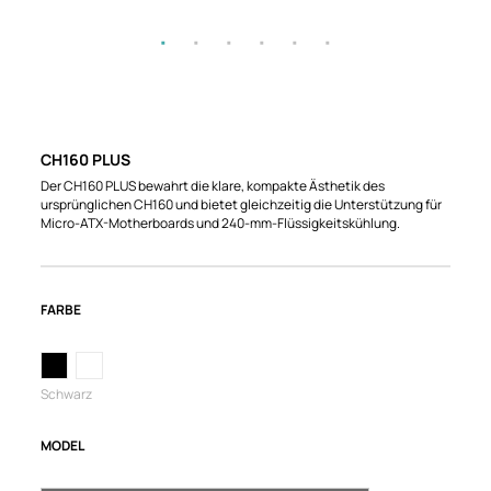
CH160 PLUS
Der CH160 PLUS bewahrt die klare, kompakte Ästhetik des
ursprünglichen CH160 und bietet gleichzeitig die Unterstützung für
Micro-ATX-Motherboards und 240-mm-Flüssigkeitskühlung.
FARBE
Schwarz
MODEL