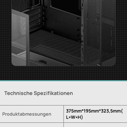
Technische Spezifikationen
375mm*195mm*323,5mm(
Produktabmessungen
L×W×H)