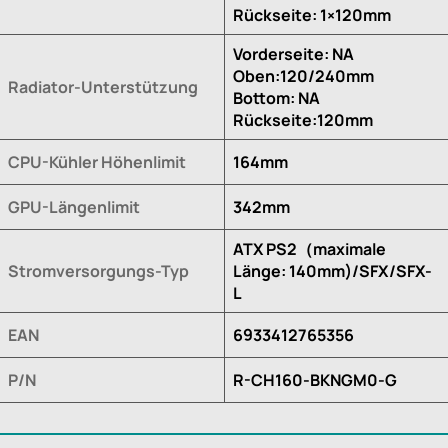
Rückseite: 1×120mm
Vorderseite: NA
Oben:120/240mm
Radiator-Unterstützung
Bottom: NA
Rückseite:120mm
CPU-Kühler Höhenlimit
164mm
GPU-Längenlimit
342mm
ATX PS2（maximale
Stromversorgungs-Typ
Länge: 140mm)/SFX/SFX-
L
EAN
6933412765356
P/N
R-CH160-BKNGM0-G