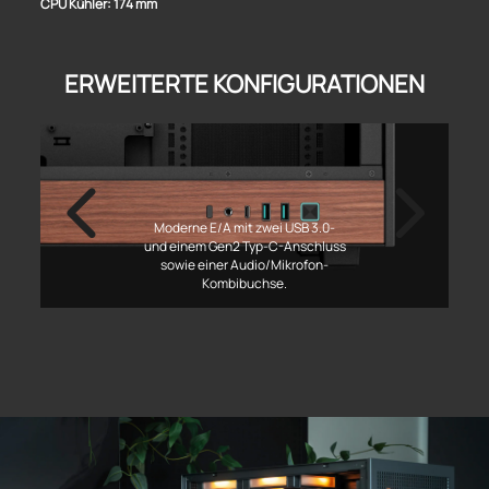
CPU Kühler: 174 mm
ERWEITERTE KONFIGURATIONEN
Moderne E/A mit zwei USB 3.0-
und einem Gen2 Typ-C-Anschluss
sowie einer Audio/Mikrofon-
Kombibuchse.