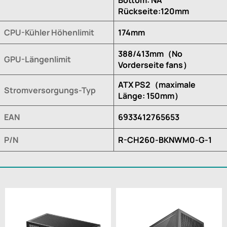
Rückseite:120mm
CPU-Kühler Höhenlimit
174mm
388/413mm（No
GPU-Längenlimit
Vorderseite fans）
ATX PS2（maximale
Stromversorgungs-Typ
Länge: 150mm）
EAN
6933412765653
P/N
R-CH260-BKNWM0-G-1