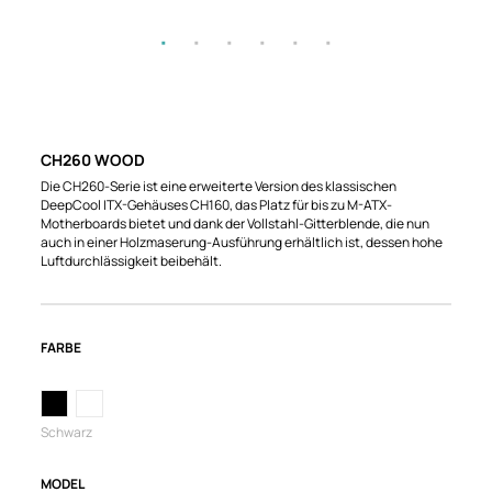
CH260 WOOD
Die CH260-Serie ist eine erweiterte Version des klassischen
DeepCool ITX-Gehäuses CH160, das Platz für bis zu M-ATX-
Motherboards bietet und dank der Vollstahl-Gitterblende, die nun
auch in einer Holzmaserung-Ausführung erhältlich ist, dessen hohe
Luftdurchlässigkeit beibehält.
FARBE
Schwarz
MODEL