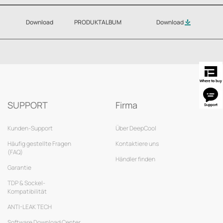
Download
PRODUKTALBUM
Download
SUPPORT
Firma
Kunden-Support
Über DeepCool
Häufig gestellte Fragen
Kontaktiere uns
(FAQ)
Händler finden
Garantie
TDP & Sockel-
Kompatibilität
ANTI-LEAK TECH
Software Download Center