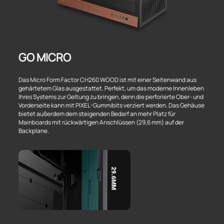
GO MICRO
Das Micro Form Factor CH260 WOOD ist mit einer Seitenwand aus
gehärtetem Glas ausgestattet. Perfekt, um das moderne Innenleben
Ihres Systems zur Geltung zu bringen, denn die perforierte Ober- und
Vorderseite kann mit PIXEL-Gummibits verziert werden. Das Gehäuse
bietet außerdem dem steigenden Bedarf an mehr Platz für
Mainboards mit rückwärtigen Anschlüssen (29,6 mm) auf der
Backplane.