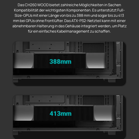
Das CH260 WOOD bietet zahlreiche Möglichkeiten in Sachen
Kompatibilität der wichtigsten Komponenten. Es unterstützt Full-
Size-GPUs mit einer Länge von bis zu 388 mm und sogar bis zu 413
mm bei GPUs ohne Frontlüfter. Das ATX-PS2-Netzteil kann mit einer
abnehmbaren Halterung in das Gehäuse integriert werden, um Platz
für ein einfaches Kabelmanagement zu schaffen.