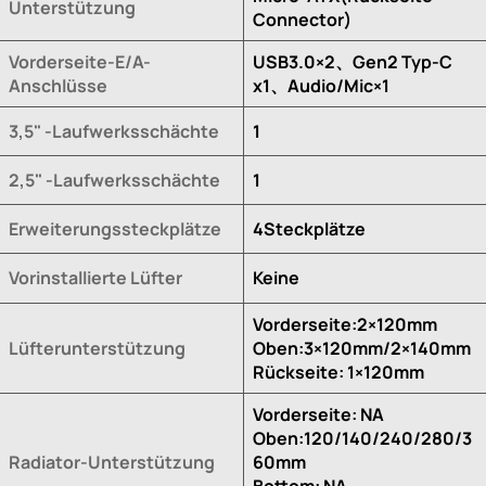
Unterstützung
Connector)
Vorderseite-E/A-
USB3.0×2、Gen2 Typ-C
Anschlüsse
x1、Audio/Mic×1
3,5" -Laufwerksschächte
1
2,5" -Laufwerksschächte
1
Erweiterungssteckplätze
4Steckplätze
Vorinstallierte Lüfter
Keine
Vorderseite:2×120mm
Lüfterunterstützung
Oben:3×120mm/2×140mm
Rückseite: 1×120mm
Vorderseite: NA
Oben:120/140/240/280/3
Radiator-Unterstützung
60mm
Bottom: NA