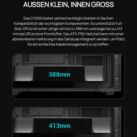
AUSSEN KLEIN, INNEN GROSS
Das CH260 bietet zahlreiche Möglichkeiten in Sachen
Kompatibilität der wichtigsten Komponenten. Es unterstützt Full-
Size-GPUs mit einer Länge von bis zu 388 mm und sogar bis zu 413
mm bei GPUs ohne Frontlüfter. Das ATX-PS2-Netzteil kann mit einer
abnehmbaren Halterung in das Gehäuse integriert werden, um Platz
für ein einfaches Kabelmanagement zu schaffen.