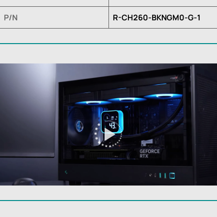
P/N
R-CH260-BKNGM0-G-1