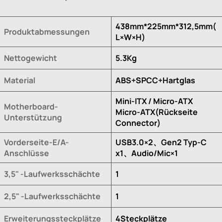
438mm*225mm*312,5mm(
Produktabmessungen
L×W×H)
Nettogewicht
5.3Kg
Material
ABS+SPCC+Hartglas
Mini-ITX / Micro-ATX
Motherboard-
Micro-ATX(Rückseite
Unterstützung
Connector)
Vorderseite-E/A-
USB3.0×2、Gen2 Typ-C
Anschlüsse
x1、Audio/Mic×1
3,5" -Laufwerksschächte
1
2,5" -Laufwerksschächte
1
Erweiterungssteckplätze
4Steckplätze