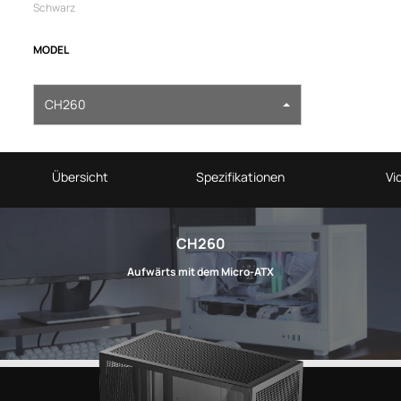
Schwarz
MODEL
CH260
Übersicht
Spezifikationen
Vi
CH260
Aufwärts mit dem Micro-ATX