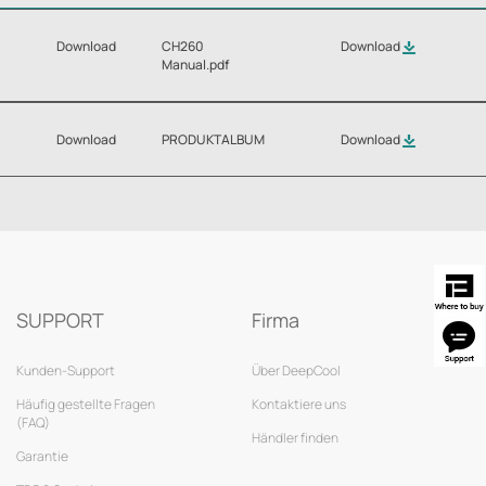
Download
CH260
Download
Manual.pdf
Download
PRODUKTALBUM
Download
SUPPORT
Firma
Kunden-Support
Über DeepCool
Häufig gestellte Fragen
Kontaktiere uns
(FAQ)
Händler finden
Garantie