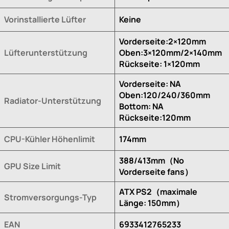
Vorinstallierte Lüfter
Keine
Vorderseite:2×120mm
Lüfterunterstützung
Oben:3×120mm/2×140mm
Rückseite: 1×120mm
Vorderseite: NA
Oben:120/240/360mm
Radiator-Unterstützung
Bottom: NA
Rückseite:120mm
CPU-Kühler Höhenlimit
174mm
388/413mm（No
GPU Size Limit
Vorderseite fans）
ATX PS2（maximale
Stromversorgungs-Typ
Länge: 150mm）
EAN
6933412765233