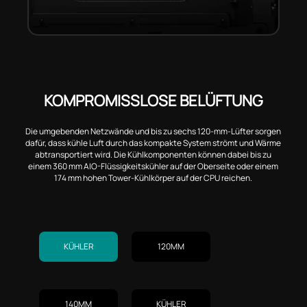
KOMPROMISSLOSE BELÜFTUNG
Die umgebenden Netzwände und bis zu sechs 120-mm-Lüfter sorgen
dafür, dass kühle Luft durch das kompakte System strömt und Wärme
abtransportiert wird. Die Kühlkomponenten können dabei bis zu
einem 360 mm AIO-Flüssigkeitskühler auf der Oberseite oder einem
174 mm hohen Tower-Kühlkörper auf der CPU reichen.
KÜHLER
120MM
140MM
KÜHLER