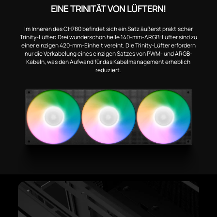
EINE TRINITÄT VON LÜFTERN!
Im Inneren des CH780 befindet sich ein Satz äußerst praktischer
Trinity-Lüfter: Drei wunderschön helle 140-mm-ARGB-Lüfter sind zu
einer einzigen 420-mm-Einheit vereint. Die Trinity-Lüfter erfordern
nur die Verkabelung eines einzigen Satzes von PWM- und ARGB-
Kabeln, was den Aufwand für das Kabelmanagement erheblich
reduziert.