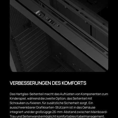
VERBESSERUNGEN DES KOMFORTS
Das Hartglas-Seitenteil macht das Aufrüsten von Komponenten zum
Kinderspiel, während die zweite Option, das Seitenteil mit
Schrauben zu fixieren, für zusätzliche Sicherheit sorgt. Ein
ausschwenkbarer Grafikkarten-Stützarm ist in das Gehäuse
integriert und der großzügige 26-mm-Abstand zwischen Mainboard-
Tray und Seitenwand ermöglicht komfortables Kabelmanagement.