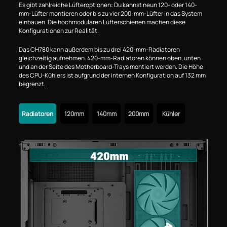
Es gibt zahlreiche Lüfteroptionen: Du kannst neun 120- oder 140-
mm-Lüfter montieren oder bis zu vier 200-mm-Lüfter in das System
einbauen. Die hochmodularen Lüfterschienen machen diese
Konfigurationen zur Realität.
Das CH780 kann außerdem bis zu drei 420-mm-Radiatoren
gleichzeitig aufnehmen. 420-mm-Radiatoren können oben, unten
und an der Seite des Motherboard-Trays montiert werden. Die Höhe
des CPU-Kühlers ist aufgrund der internen Konfiguration auf 132 mm
begrenzt.
Radiatoren
120mm
140mm
200mm
Kühler