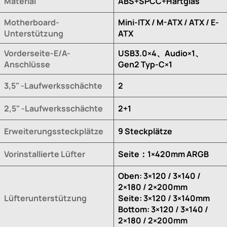
Material
ABS+SPCC+Hartglas
Motherboard-
Mini-ITX / M-ATX / ATX / E-
Unterstützung
ATX
Vorderseite-E/A-
USB3.0×4、Audio×1、
Anschlüsse
Gen2 Typ-C×1
3,5" -Laufwerksschächte
2
2,5" -Laufwerksschächte
2+1
Erweiterungssteckplätze
9 Steckplätze
Vorinstallierte Lüfter
Seite：1×420mm ARGB
Oben: 3×120 / 3×140 /
2×180 / 2×200mm
Lüfterunterstützung
Seite: 3×120 / 3×140mm
Bottom: 3×120 / 3×140 /
2×180 / 2×200mm