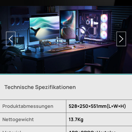
Technische Spezifikationen
Produktabmessungen
528×250×551mm(L×W×H)
Nettogewicht
13.7Kg