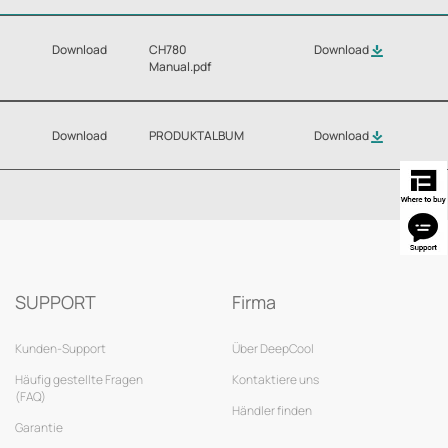
Download
CH780
Download
Manual.pdf
Download
PRODUKTALBUM
Download
SUPPORT
Firma
Kunden-Support
Über DeepCool
Häufig gestellte Fragen
Kontaktiere uns
(FAQ)
Händler finden
Garantie