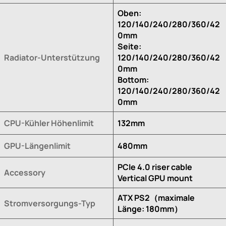
Oben:
120/140/240/280/360/42
0mm
Seite:
Radiator-Unterstützung
120/140/240/280/360/42
0mm
Bottom:
120/140/240/280/360/42
0mm
CPU-Kühler Höhenlimit
132mm
GPU-Längenlimit
480mm
PCIe 4.0 riser cable
Accessory
Vertical GPU mount
ATX PS2（maximale
Stromversorgungs-Typ
Länge: 180mm）