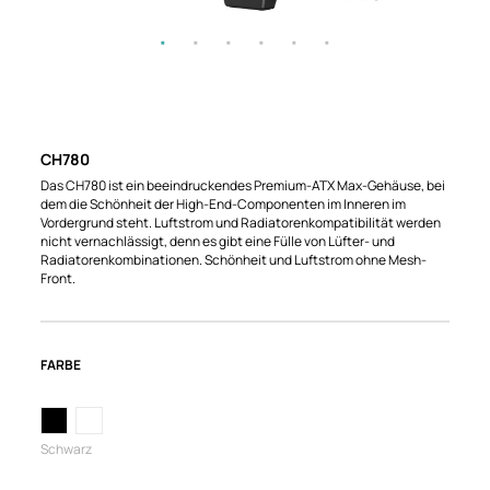
CH780
Das CH780 ist ein beeindruckendes Premium-ATX Max-Gehäuse, bei
dem die Schönheit der High-End-Componenten im Inneren im
Vordergrund steht. Luftstrom und Radiatorenkompatibilität werden
nicht vernachlässigt, denn es gibt eine Fülle von Lüfter- und
Radiatorenkombinationen. Schönheit und Luftstrom ohne Mesh-
Front.
FARBE
Schwarz