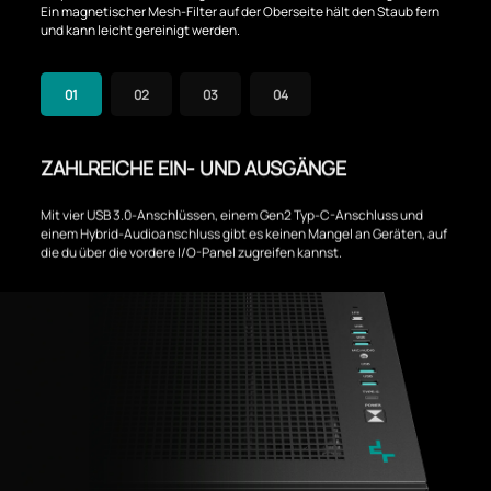
Ein magnetischer Mesh-Filter auf der Oberseite hält den Staub fern
und kann leicht gereinigt werden.
01
02
03
04
ZAHLREICHE EIN- UND AUSGÄNGE
Mit vier USB 3.0-Anschlüssen, einem Gen2 Typ-C-Anschluss und
einem Hybrid-Audioanschluss gibt es keinen Mangel an Geräten, auf
die du über die vordere I/O-Panel zugreifen kannst.