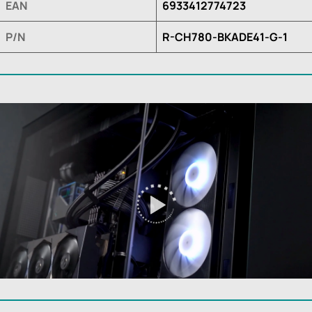
EAN
6933412774723
P/N
R-CH780-BKADE41-G-1