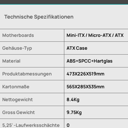
Technische Spezifikationen
Motherboards
Mini-ITX / Micro-ATX / ATX
Gehäuse-Typ
ATX Case
Material
ABS+SPCC+Hartglas
Produktabmessungen
473X226X519mm
Kartonmaße
565X285X535mm
Nettogewicht
8.4Kg
Gross Gewicht
9.75Kg
5,25' -Laufwerksschächte
0