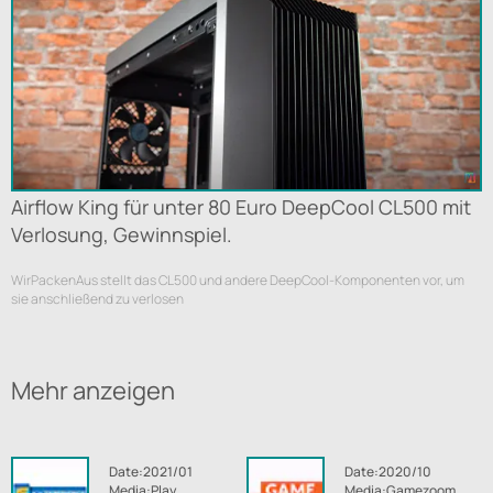
Airflow King für unter 80 Euro DeepCool CL500 mit
Verlosung, Gewinnspiel.
WirPackenAus stellt das CL500 und andere DeepCool-Komponenten vor, um
sie anschließend zu verlosen
Mehr anzeigen
Date:2021/01
Date:2020/10
Media:Play
Media:Gamezoom