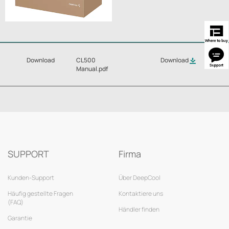
Download
CL500
Download
Manual.pdf
SUPPORT
Firma
Kunden-Support
Über DeepCool
Häufig gestellte Fragen
Kontaktiere uns
(FAQ)
Händler finden
Garantie