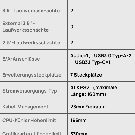
3,5' -Laufwerksschächte
2
External 3,5'' -
0
Laufwerksschächte
2,5' -Laufwerksschächte
2
Audio×1、 USB3.0 Typ-A×2
E/A-Anschlüsse
、USB3.1 Typ-C×1
Erweiterungssteckplätze
7 Steckplätze
ATX PS2 （maximale
Stromversorgungs-Typ
Länge: 160mm）
Kabel-Management
23mm Freiraum
CPU-Kühler Höhenlimit
165mm
Grafikkarten-Längenlimit
330mm