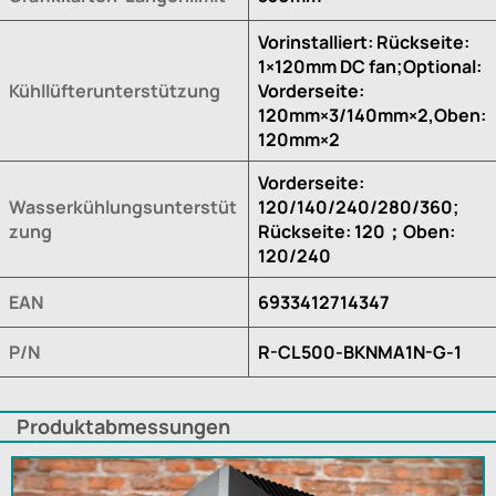
Vorinstalliert: Rückseite:
1×120mm DC fan;Optional:
Kühllüfterunterstützung
Vorderseite:
120mm×3/140mm×2,Oben:
120mm×2
Vorderseite:
Wasserkühlungsunterstüt
120/140/240/280/360;
zung
Rückseite: 120；Oben:
120/240
EAN
6933412714347
P/N
R-CL500-BKNMA1N-G-1
Produktabmessungen