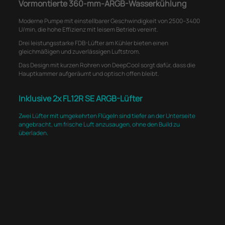
Vormontierte 360-mm-ARGB-Wasserkühlung
Moderne Pumpe mit einstellbarer Geschwindigkeit von 2500–3400
U/min, die hohe Effizienz mit leisem Betrieb vereint.
Drei leistungsstarke FDB-Lüfter am Kühler bieten einen
gleichmäßigen und zuverlässigen Luftstrom.
Das Design mit kurzen Rohren von DeepCool sorgt dafür, dass die
Hauptkammer aufgeräumt und optisch offen bleibt.
Inklusive 2x FL12R SE ARGB-Lüfter
Zwei Lüfter mit umgekehrten Flügeln sind tiefer an der Unterseite
angebracht, um frische Luft anzusaugen, ohne den Build zu
überladen.