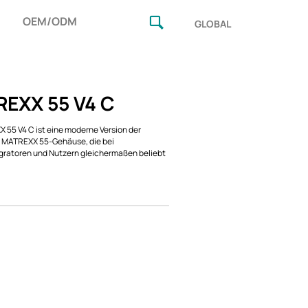
OEM/ODM
GLOBAL
EXX 55 V4 C
 55 V4 C ist eine moderne Version der
 MATREXX 55-Gehäuse, die bei
ratoren und Nutzern gleichermaßen beliebt