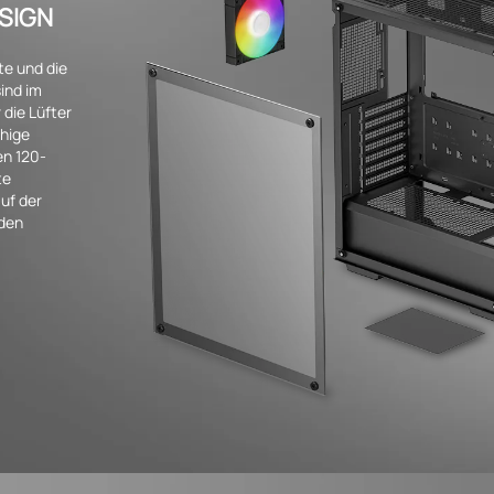
ESIGN
te und die
ind im
die Lüfter
hige
en 120-
te
auf der
 den