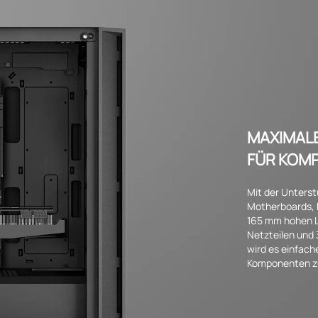
MAXIMAL
FÜR KOM
Mit der Unters
Motherboards, 
165 mm hohen L
Netzteilen und
wird es einfach
Komponenten zu