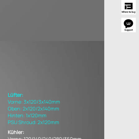
Lüfter:
Vorne: 3x120/3x140mm
Oben: 2x120/2x140mm
Hinten: 1x120mm
PSU Shroud: 2x120mm
Kühler: