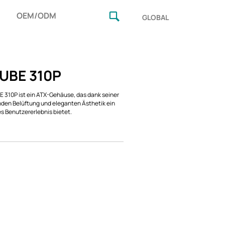
OEM/ODM
GLOBAL
UBE 310P
310P ist ein ATX-Gehäuse, das dank seiner
den Belüftung und eleganten Ästhetik ein
es Benutzererlebnis bietet.