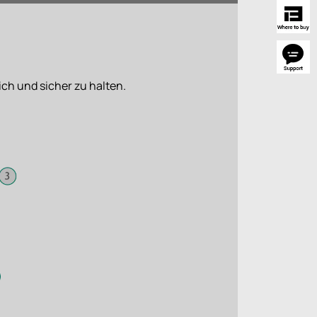
ich und sicher zu halten.
3
Lüfter-Hub
4
Gummidurchführungen