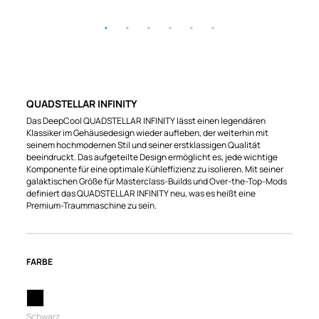
QUADSTELLAR INFINITY
Das DeepCool QUADSTELLAR INFINITY lässt einen legendären
Klassiker im Gehäusedesign wieder aufleben, der weiterhin mit
seinem hochmodernen Stil und seiner erstklassigen Qualität
beeindruckt. Das aufgeteilte Design ermöglicht es, jede wichtige
Komponente für eine optimale Kühleffizienz zu isolieren. Mit seiner
galaktischen Größe für Masterclass-Builds und Over-the-Top-Mods
definiert das QUADSTELLAR INFINITY neu, was es heißt eine
Premium-Traummaschine zu sein.
FARBE
Schwarz