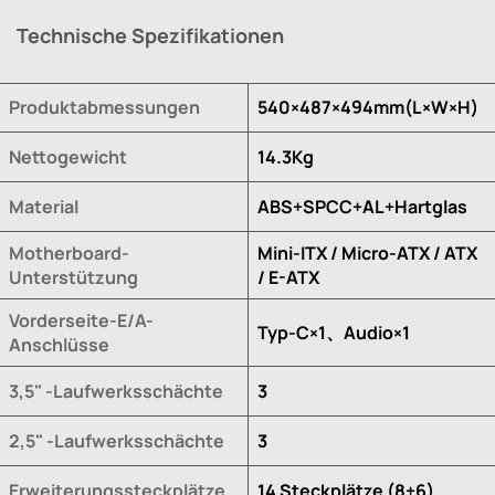
Technische Spezifikationen
Produktabmessungen
540×487×494mm(L×W×H)
Nettogewicht
14.3Kg
Material
ABS+SPCC+AL+Hartglas
Motherboard-
Mini-ITX / Micro-ATX / ATX
Unterstützung
/ E-ATX
Vorderseite-E/A-
Typ-C×1、Audio×1
Anschlüsse
3,5" -Laufwerksschächte
3
2,5" -Laufwerksschächte
3
Erweiterungssteckplätze
14 Steckplätze (8+6)