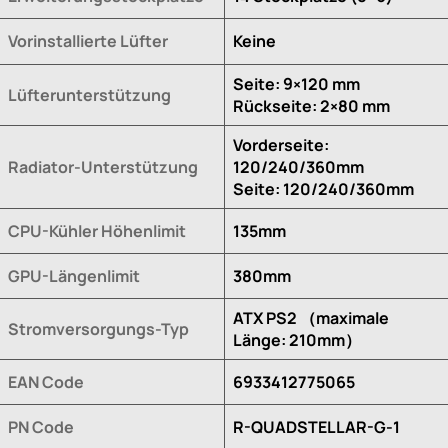
Vorinstallierte Lüfter
Keine
Seite: 9×120 mm
Lüfterunterstützung
Rückseite: 2×80 mm
Vorderseite:
Radiator-Unterstützung
120/240/360mm
Seite: 120/240/360mm
CPU-Kühler Höhenlimit
135mm
GPU-Längenlimit
380mm
ATX PS2 （maximale
Stromversorgungs-Typ
Länge: 210mm）
EAN Code
6933412775065
PN Code
R-QUADSTELLAR-G-1