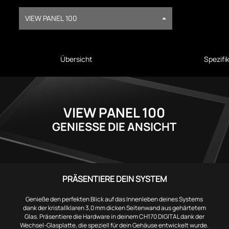
VIEW PANEL 100
Übersicht
Spezifi
VIEW PANEL 100
GENIESSE DIE ANSICHT
PRÄSENTIERE DEIN SYSTEM
Genieße den perfekten Blick auf das Innenleben deines Systems
dank der kristallklaren 3,0 mm dicken Seitenwand aus gehärtetem
Glas. Präsentiere die Hardware in deinem CH170 DIGITAL dank der
Wechsel-Glasplatte, die speziell für dein Gehäuse entwickelt wurde.