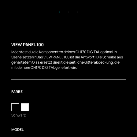
VIEW PANEL 100
Möchtest du die Komponenten deines CH170 DIGITAL optimal in
Szene setzen? Das VIEW PANEL 100 ist die Antwort! Die Scheibe aus
gehärtetem Glas ersetzt direkt die seitliche Gitterabdeckung, die
mit deinem CH170 DIGITAL geliefert wird.
FARBE
Schwarz
MODEL