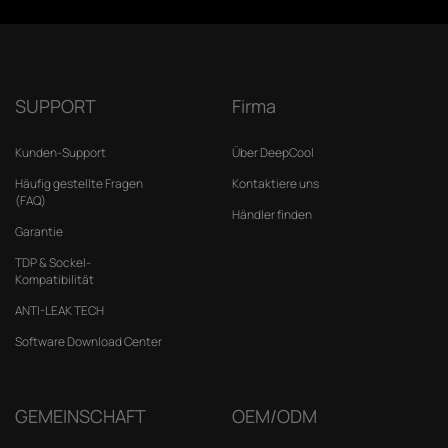
SUPPORT
Firma
Kunden-Support
Über DeepCool
Häufig gestellte Fragen
Kontaktiere uns
(FAQ)
Händler finden
Garantie
TDP & Sockel-
Kompatibilität
ANTI-LEAK TECH
Software Download Center
GEMEINSCHAFT
OEM/ODM