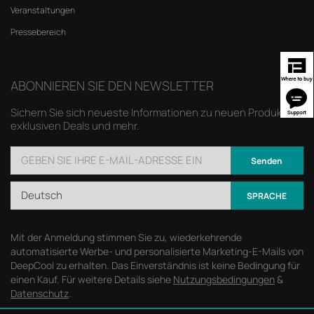
Veranstaltungen
Pressebereich
ABONNIEREN SIE DEN NEWSLETTER
Sichern Sie sich neueste Informationen zu neuen Produkten,
exklusiven Deals und mehr.
Senden
Deutsch
SPRACHE
Mit der Anmeldung stimmen Sie zu, wiederkehrende
automatisierte Werbe- und personalisierte Marketing-E-Mails von
DeepCool zu erhalten. Das Einverständnis ist keine Bedingung für
einen Kauf. Für weitere Details siehe
Nutzungsbedingungen
&
Datenschutz
.