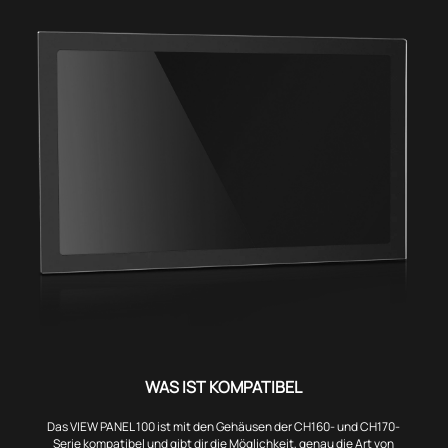
WAS IST KOMPATIBEL
Das VIEW PANEL 100 ist mit den Gehäusen der CH160- und CH170-
Serie kompatibel und gibt dir die Möglichkeit, genau die Art von