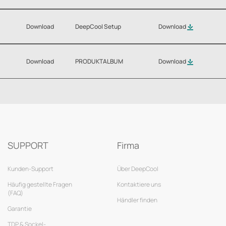
Download
DeepCool Setup
Download
Download
PRODUKTALBUM
Download
SUPPORT
Firma
Kunden-Support
Über DeepCool
Häufig gestellte Fragen
Kontaktiere uns
(FAQ)
Händler finden
Garantie
TDP & Sockel-