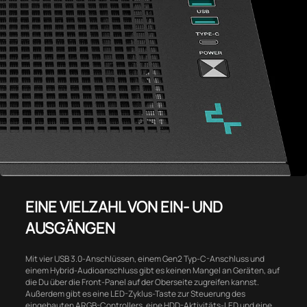
EINE VIELZAHL VON EIN- UND
AUSGÄNGEN
Mit vier USB 3.0-Anschlüssen, einem Gen2 Typ-C-Anschluss und
einem Hybrid-Audioanschluss gibt es keinen Mangel an Geräten, auf
die Du über die Front-Panel auf der Oberseite zugreifen kannst.
Außerdem gibt es eine LED-Zyklus-Taste zur Steuerung des
eingebauten ARGB-Controllers, eine HDD-Aktivitäts-LED und eine