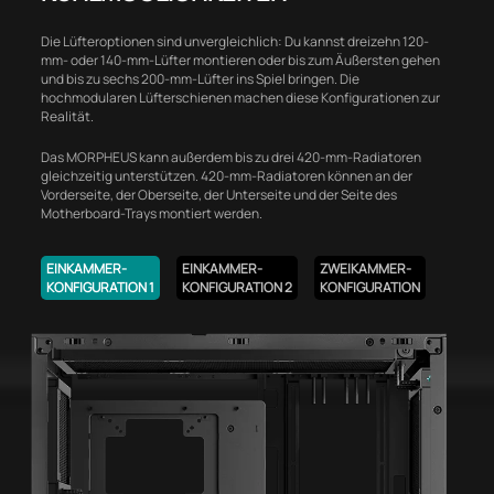
Die Lüfteroptionen sind unvergleichlich: Du kannst dreizehn 120-
mm- oder 140-mm-Lüfter montieren oder bis zum Äußersten gehen
und bis zu sechs 200-mm-Lüfter ins Spiel bringen. Die
hochmodularen Lüfterschienen machen diese Konfigurationen zur
Realität.
Das MORPHEUS kann außerdem bis zu drei 420-mm-Radiatoren
gleichzeitig unterstützen. 420-mm-Radiatoren können an der
Vorderseite, der Oberseite, der Unterseite und der Seite des
Motherboard-Trays montiert werden.
EINKAMMER-
EINKAMMER-
ZWEIKAMMER-
KONFIGURATION 1
KONFIGURATION 2
KONFIGURATION