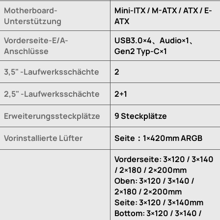
Motherboard-
Mini-ITX / M-ATX / ATX / E-
Unterstützung
ATX
Vorderseite-E/A-
USB3.0×4、Audio×1、
Anschlüsse
Gen2 Typ-C×1
3,5" -Laufwerksschächte
2
2,5" -Laufwerksschächte
2+1
Erweiterungssteckplätze
9 Steckplätze
Vorinstallierte Lüfter
Seite：1×420mm ARGB
Vorderseite: 3×120 / 3×140
/ 2×180 / 2×200mm
Oben: 3×120 / 3×140 /
2×180 / 2×200mm
Seite: 3×120 / 3×140mm
Bottom: 3×120 / 3×140 /