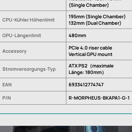
(Single Chamber)
195mm (Single Chamber)
CPU-Kühler Höhenlimit
132mm (Dual Chamber)
GPU-Längenlimit
480mm
PCIe 4.0 riser cable
Accessory
Vertical GPU mount
ATX PS2（maximale
Stromversorgungs-Typ
Länge: 180mm）
EAN
6933412774747
P/N
R-MORPHEUS-BKAPA1-G-1