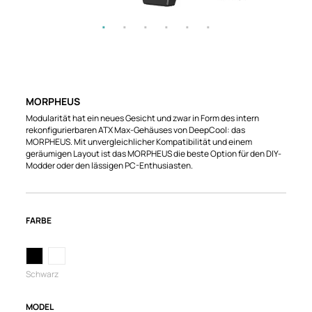
MORPHEUS
Modularität hat ein neues Gesicht und zwar in Form des intern
rekonfigurierbaren ATX Max-Gehäuses von DeepCool: das
MORPHEUS. Mit unvergleichlicher Kompatibilität und einem
geräumigen Layout ist das MORPHEUS die beste Option für den DIY-
Modder oder den lässigen PC-Enthusiasten.
FARBE
Schwarz
MODEL