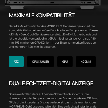
MAXIMALE KOMPATIBILITÄT
Der ATX Max-Formfaktor des MORPHEUS-Gehäuses garantiert die
Kompatibilität mit einer großen Bandbreite an Komponenten. Dieses
ATX Max DeepCool-Gehäuse unterstützt E-ATX-Motherboards und
ist gleichzeitig kompatibel mit GPUs mit einer Länge von bis zu 480
mm, 195 mm hohen CPU-Kühlern in der Einzelkammerkonfiguration
und mehreren 420-mm-Radiatoren.
ATX
CPU KÜHLER
GPU
420MM
DUALE ECHTZEIT-DIGITALANZEIGE
Spare wertvollen Platz auf deinem Schreibtisch, indem Du die
Überwachung der Temperaturen und der Auslastung deiner CPU und
GPU auf das integrierte Display verlagerst, das im Lieferumfang des
MORPHEUS-Gehäuses enthalten ist. Eine einfach zu installierende