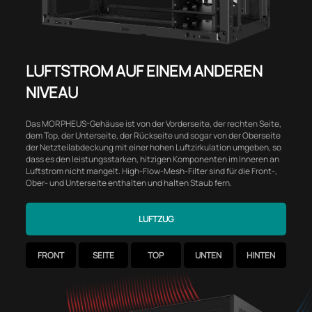
LUFTSTROM AUF EINEM ANDEREN
NIVEAU
Das MORPHEUS-Gehäuse ist von der Vorderseite, der rechten Seite,
dem Top, der Unterseite, der Rückseite und sogar von der Oberseite
der Netzteilabdeckung mit einer hohen Luftzirkulation umgeben, so
dass es den leistungsstarken, hitzigen Komponenten im Inneren an
Luftstrom nicht mangelt. High-Flow-Mesh-Filter sind für die Front-,
Ober- und Unterseite enthalten und halten Staub fern.
LUFTZUG
FRONT
SEITE
TOP
UNTEN
HINTEN