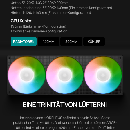
Unten:3*120/3*140/2*180/2*200mm
Netzteilabdeckung:3*120/3*140mm (Einkammer-Konfiguration)
Hinten:1*120/1*140mm (Einkammer-Konfiguration)
CPU Kühler:
195mm (Einkammer-Konfiguration)
132mm (Zweikammer-Konfiguration)
RADIATOREN
140MM
200MM
KÜHLER
EINE TRINITÄT VON LÜFTERN!
Im Inneren des MORPHEUS befindet sich ein Satz äußerst
praktischer Trinity-Lüfter: Drei wunderschön helle 140-mm-ARGB-
Lüfter sind zu einer einzigen 420-mm-Einheit vereint. Die Trinity-