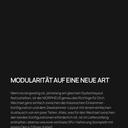
MODULARITÄT AUF EINE NEUE ART
Wenn es langweilig ist, jahrelang am gleichen Systemlayout
festzuhalten, ist der MORPHEUS genau das Richtige für Dich.
Wechsel ganz einfach zwischen der klassischen Einkammer-
Konfiguration und dem Zweikammer-Layout mit einem einfachen
Austausch von ein paar Teilen. Alles, was für den Wechsel zwischen
den beiden Konfigurationen erforderlich ist, ist im Lieferumfang
enthalten, ebenso wie eine vertikale GPU-Halterung (komplett mit
einem Gen 4.0 Riser-Kabel).