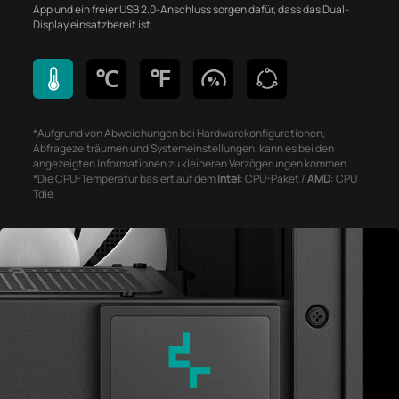
App und ein freier USB 2.0-Anschluss sorgen dafür, dass das Dual-
Display einsatzbereit ist.
℃
℉
*Aufgrund von Abweichungen bei Hardwarekonfigurationen,
Abfragezeiträumen und Systemeinstellungen, kann es bei den
angezeigten Informationen zu kleineren Verzögerungen kommen.
*Die CPU-Temperatur basiert auf dem
Intel
: CPU-Paket /
AMD
: CPU
Tdie