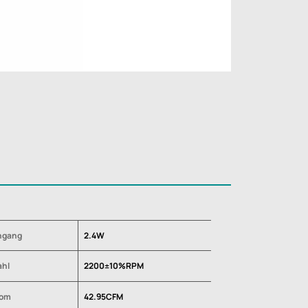
ngang
2.4W
ahl
2200±10%RPM
rom
42.95CFM