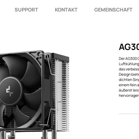
SUPPORT
KONTAKT
GEMEINSCHAFT
AG3
Der AG300 G
Luftkühlung
das verbess
Design biete
dichten Sin
einem fein
äußerst lei
hervorrage