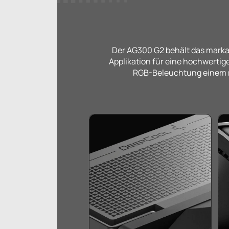
Der AG300 G2 behält das markan
Applikation für eine hochwertig
RGB-Beleuchtung einem mi