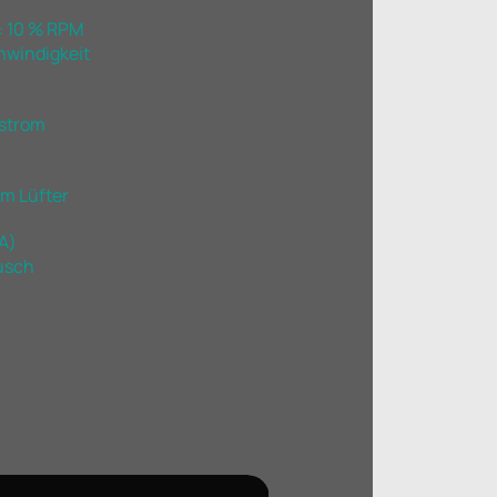
 10 % RPM
hwindigkeit
tstrom
am Lüfter
A)
usch