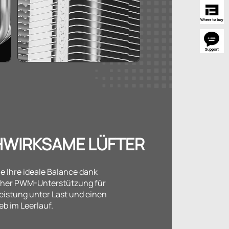
WIRKSAME LÜFTER
ie Ihre ideale Balance dank
her PWM-Unterstützung für
eistung unter Last und einen
eb im Leerlauf.