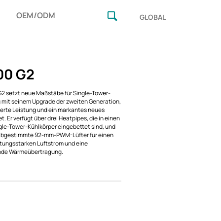
OEM/ODM
GLOBAL
00 G2
2 setzt neue Maßstäbe für Single-Tower-
 mit seinem Upgrade der zweiten Generation,
erte Leistung und ein markantes neues
t. Er verfügt über drei Heatpipes, die in einen
gle-Tower-Kühlkörper eingebettet sind, und
 abgestimmte 92-mm-PWM-Lüfter für einen
stungsstarken Luftstrom und eine
nde Wärmeübertragung.