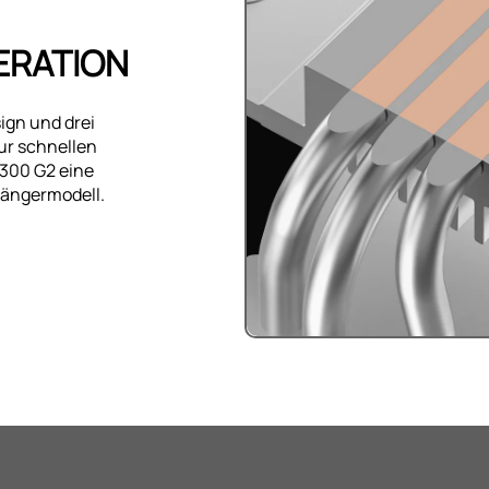
ERATION
ign und drei
ur schnellen
300 G2 eine
gängermodell.