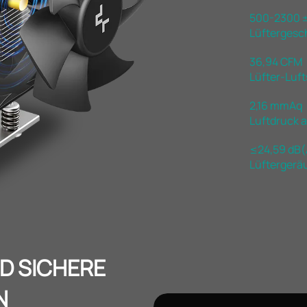
500-2300 ±
Lüftergesc
36,94 CFM
Lüfter-Luf
2,16 mmAq
Luftdruck 
≤24,59 dB(
Lüftergerä
D SICHERE
N