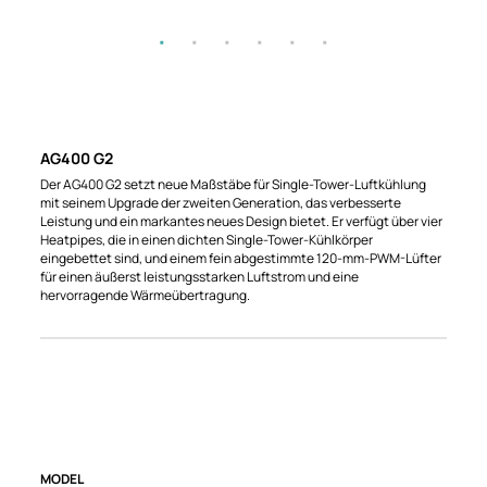
AG400 G2
Der AG400 G2 setzt neue Maßstäbe für Single-Tower-Luftkühlung
mit seinem Upgrade der zweiten Generation, das verbesserte
Leistung und ein markantes neues Design bietet. Er verfügt über vier
Heatpipes, die in einen dichten Single-Tower-Kühlkörper
eingebettet sind, und einem fein abgestimmte 120-mm-PWM-Lüfter
für einen äußerst leistungsstarken Luftstrom und eine
hervorragende Wärmeübertragung.
MODEL