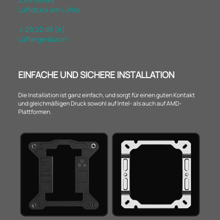
Luftdruck am Lüfter
≤ 29,22 dB (A)
Lüftergeräusch
EINFACHE UND SICHERE INSTALLATION
Die Installation ist ganz einfach, und sorgt für einen guten Kontakt
und gleichmäßigen Druck sowohl auf Intel- als auch auf AMD-
Plattformen.