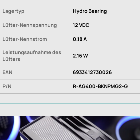
Lagertyp
Hydro Bearing
Lüfter-Nennspannung
12 VDC
Lüfter-Nennstrom
0.18 A
Leistungsaufnahme des
2.16 W
Lüfters
EAN
6933412730026
P/N
R-AG400-BKNPMG2-G