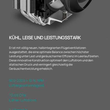
KÜHL, LEISE UND LEISTUNGSSTARK
Er ist mit völlig neuen, halbintegrierten Flügelventilatoren
ausgestattet, die eine optimale Balance zwischen höchster
Leistung unter Last und geräuscharmer Effizienz im Leerlauf bieten.
Diese innovative Konstruktion optimiert den Luftstrom und den
statischen Druck und verringert gleichzeitig die
Geräuschentwicklung erheblich.
500-2200 ± 10 % RPM
Lüftergeschwindigkeit
70,09 CFM
Lüfter-Luftstrom
2,49 mmAq