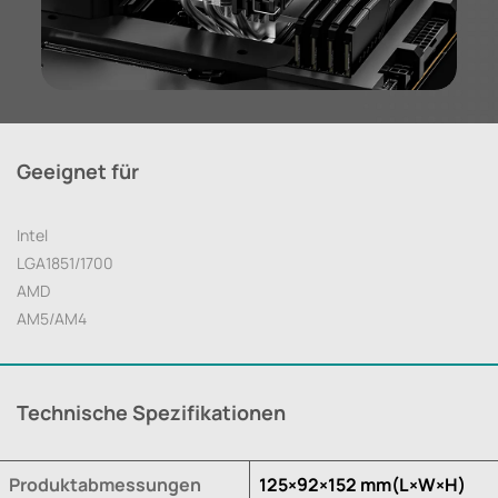
Geeignet für
Intel
LGA1851/1700
AMD
AM5/AM4
Technische Spezifikationen
Produktabmessungen
125×92×152 mm(L×W×H)