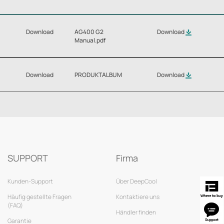
Download
AG400 G2
Download
Manual.pdf
Download
PRODUKTALBUM
Download
SUPPORT
Firma
Kunden-Support
Über DeepCool
Häufig gestellte Fragen
Kontaktiere uns
(FAQ)
Händler finden
Garantie