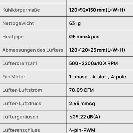
Kühlkörpermaße
120×92×150 mm(L×W×H)
Nettogewicht
631 g
Heatpipe
Ø6 mm×4 pcs
Abmessungen des Lüfters
120×120×25 mm(L×W×H)
Lüfterdrehzahl
500~2200±10% RPM
Fan Motor
1-phase，4-slot，4-pole
Lüfter-Luftstrom
70.09 CFM
Lüfter-Luftdruck
2.49 mmAq
Lüftergeräusch
≤29.22 dB(A)
Lüfteranschluss
4-pin-PWM