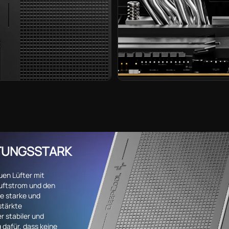
ISTUNGSSTARK
en Lüfter mit
uftstrom und den
ne starke und
stärkte
r stabiler und
g dafür, dass keine