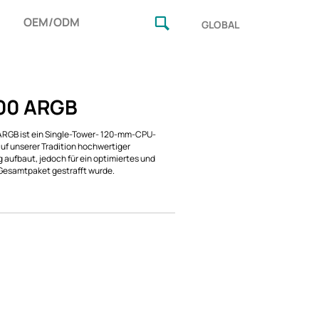
OEM/ODM
GLOBAL
00 ARGB
RGB ist ein Single-Tower- 120-mm-CPU-
auf unserer Tradition hochwertiger
 aufbaut, jedoch für ein optimiertes und
 Gesamtpaket gestrafft wurde.