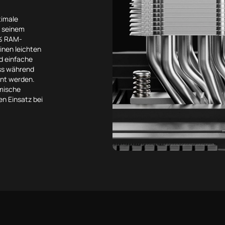
timale
t seinem
 % RAM-
inen leichten
nd einfache
uss während
rnt werden.
mische
en Einsatz bei
.