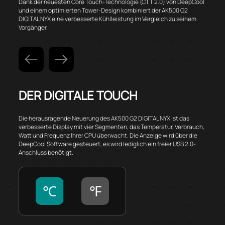
Dank der neuesten Core Touch-Technologie (CTT 2.0) von DeepCool
und einem optimierten Tower-Design kombiniert der AK500 G2
DIGITAL NYX eine verbesserte Kühlleistung im Vergleich zu seinem
Vorgänger.
DER DIGITALE TOUCH
Die herausragende Neuerung des AK500 G2 DIGITAL NYX ist das
verbesserte Display mit vier Segmenten, das Temperatur, Verbrauch,
Watt und Frequenz Ihrer CPU überwacht. Die Anzeige wird über die
DeepCool Software gesteuert, es wird lediglich ein freier USB 2.0-
Anschluss benötigt.
℃
℉