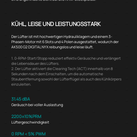
KÜHL, LEISE UND LEISTUNGSSTARK
Der Lüfter ist mit hochwertigen Hydrauliklagern und einem 3-
Phasen-Motor mit 6 Slots und 4 Polen ausgestattet, wodurch der
AK500 G2 DIGITAL NYX reibungslos und leise läuft.
1. 0-RPM-Start/Stopp reduziert effektiv Geräusche und verlängert
die Lebensdauer des Lüfters.
2. Der Lüfter aktiviert die Clearing Tech (ACT) innerhalb von 8
Sekunden nach dem Einschalten, um die automatische
Staubentfernung sowohl der Lüfterflügel als auch des Kühlkörpers
einzuleiten.
31.45 dBA
Geräusch bei voller Auslastung
2200±10%PRM
Lüftergeschwindigkeit
0 RPM＜5% PWM