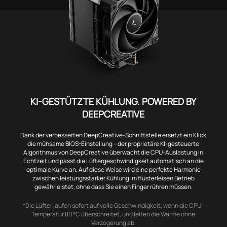
KI-GESTÜTZTE KÜHLUNG. POWERED BY
DEEPCREATIVE
Dank der verbesserten DeepCreative-Schnittstelle ersetzt ein Klick
die mühsame BIOS-Einstellung – der proprietäre KI-gesteuerte
Algorithmus von DeepCreative überwacht die CPU-Auslastung in
Echtzeit und passt die Lüftergeschwindigkeit automatisch an die
optimale Kurve an. Auf diese Weise wird eine perfekte Harmonie
zwischen leistungsstarker Kühlung im flüsterleisen Betrieb
gewährleistet, ohne dass Sie einen Finger rühren müssen.
*Die Lüfter laufen sofort auf volle Geschwindigkeit, wenn die CPU-
Temperatur 80 °C überschreitet, und leiten die Wärme ohne
Verzögerung ab.