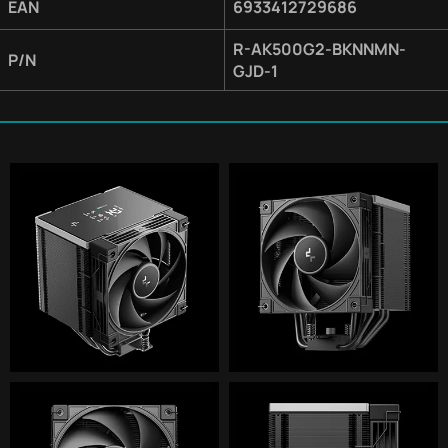
EAN
6933412729686
R-AK500G2-BKNNMN-
P/N
GJD-1