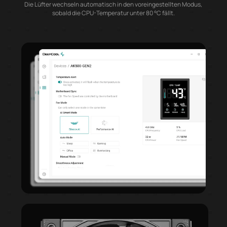
Die Lüfter wechseln automatisch in den voreingestellten Modus,
sobald die CPU-Temperatur unter 80 °C fällt.