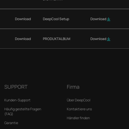
Download
DeepCool Setup
Download
Download
PRODUKTALBUM
Download
SUPPORT
Firma
Kunden-Support
Über DeepCool
Häufig gestellte Fragen
Kontaktiere uns
(FAQ)
Händler finden
Garantie