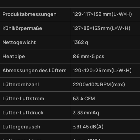
Produktabmessungen
129×117×159 mm(L×W×H)
Kühlkörpermaße
127×89×153 mm(L×W×H)
Nettogewicht
1362 g
Heatpipe
Ø6 mm×5 pcs
Abmessungen des Lüfters
120×120×25 mm(L×W×H)
Lüfterdrehzahl
2200±10% RPM(max)
Lüfter-Luftstrom
63.4 CFM
Lüfter-Luftdruck
3.33 mmAq
Lüftergeräusch
≤31.45 dB(A)