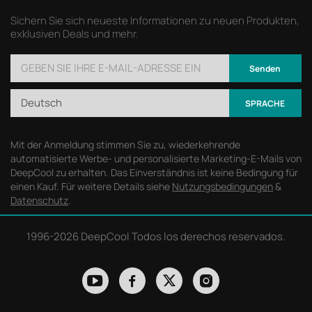
Sichern Sie sich neueste Informationen zu neuen Produkten,
exklusiven Deals und mehr.
Senden
Deutsch
SPRACHE
Mit der Anmeldung stimmen Sie zu, wiederkehrende
automatisierte Werbe- und personalisierte Marketing-E-Mails von
DeepCool zu erhalten. Das Einverständnis ist keine Bedingung für
einen Kauf. Für weitere Details siehe
Nutzungsbedingungen
&
Datenschutz
.
1996-
2026 DeepCool Todos los derechos reservados.