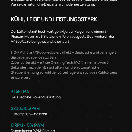
Weise die natürliche Eleganz mit moderner Leistung.
KÜHL, LEISE UND LEISTUNGSSTARK
Der Lüfter ist mit hochwertigen Hydrauliklagern und einem 3-
Phasen-Motor mit 6 Slots und 4 Polen ausgestattet, wodurch der
AK500 G2 reibungslos und leise läuft.
1. 0-RPM-Start/Stopp reduziert effektiv Geräusche und verlängert
die Lebensdauer des Lüfters.
2. Der Lüfter aktiviert die Clearing Tech (ACT) innerhalb von 8
Sekunden nach dem Einschalten, um die automatische
Staubentfernung sowohl der Lüfterflügel als auch des Kühlkörpers
einzuleiten.
31,45 dBA
Geräusch bei voller Auslastung
2200±10%PRM
Lüftergeschwindigkeit
0 RPM＜5% PWM
Dynamischer PWM-Bereich