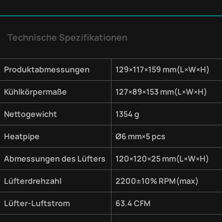
Technische Spezifikationen
Produktabmessungen
129×117×159 mm(L×W×H)
Kühlkörpermaße
127×89×153 mm(L×W×H)
Nettogewicht
1354 g
Heatpipe
Ø6 mm×5 pcs
Abmessungen des Lüfters
120×120×25 mm(L×W×H)
Lüfterdrehzahl
2200±10% RPM(max)
Lüfter-Luftstrom
63.4 CFM