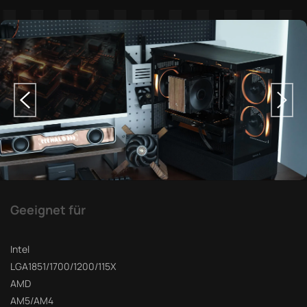
Geeignet für
Intel
LGA1851/1700/1200/115X
AMD
AM5/AM4