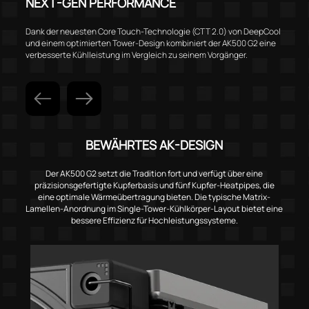
NEXT-GEN PERFORMANCE
Dank der neuesten Core Touch-Technologie (CTT 2.0) von DeepCool
und einem optimierten Tower-Design kombiniert der AK500 G2 eine
verbesserte Kühlleistung im Vergleich zu seinem Vorgänger.
BEWÄHRTES AK-DESIGN
Der AK500 G2 setzt die Tradition fort und verfügt über eine
präzisionsgefertigte Kupferbasis und fünf Kupfer-Heatpipes, die
eine optimale Wärmeübertragung bieten. Die typische Matrix-
Lamellen-Anordnung im Single-Tower-Kühlkörper-Layout bietet eine
bessere Effizienz für Hochleistungssysteme.