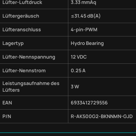
Lüfter-Luftdruck
3.33 mmAq
Lüftergeräusch
≤31.45 dB(A)
Lüfteranschluss
4-pin-PWM
Lagertyp
Hydro Bearing
Lüfter-Nennspannung
12 VDC
Lüfter-Nennstrom
0.25 A
Leistungsaufnahme des
3 W
Lüfters
EAN
6933412729556
P/N
R-AK500G2-BKNNMN-GJD