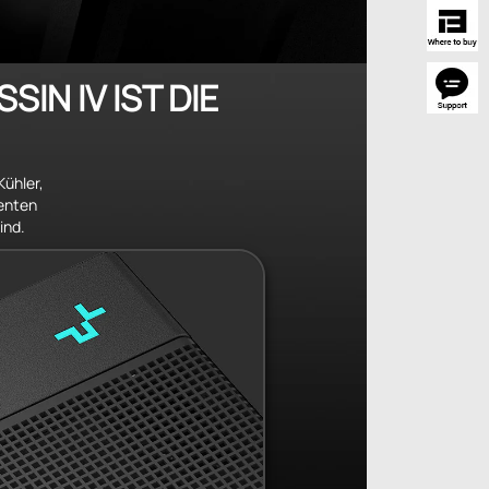
IN IV IST DIE
Kühler,
ienten
ind.