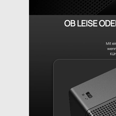
OB LEISE ODE
Mit ei
wenn 
Küh