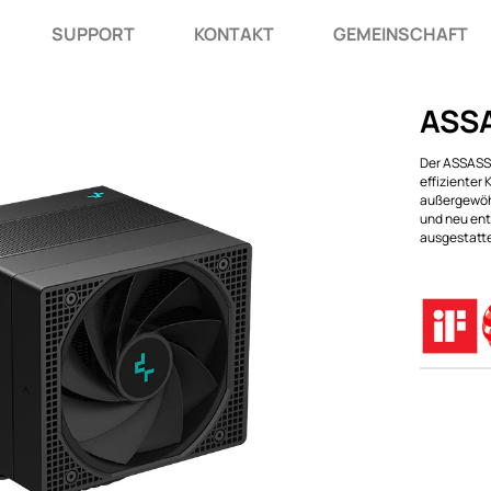
SUPPORT
KONTAKT
GEMEINSCHAFT
ASSA
Der ASSASSI
effizienter 
außergewöhn
und neu ent
ausgestatte