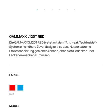
GAMMAXX L120T RED
Die GAMMAXX L120T RED bietet mit dem "Anti-leak Tech Inside"-
System eine höhere Zuverlässigkeit, so dass Nutzer extreme
Prozessorleistung genießen können, ohne sich Gedanken über
Leckagen machen zu müssen.
FARBE
Rot
MODEL