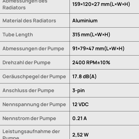
Abmessungen des
159×120×27 mm(L×W×H)
Radiators
Material des Radiators
Aluminium
Tube Length
315 mm(L×W×H)
Abmessungen der Pumpe
91×79×47 mm(L×W×H)
Drehzahl der Pumpe
2400 RPM±10%
Geräuschpegel der Pumpe
17.8 dB(A)
Anschluss der Pumpe
3-pin
Nennspannung der Pumpe
12 VDC
Nennstrom der Pumpe
0.21 A
Leistungsaufnahme der
2,52 W
Pumpe