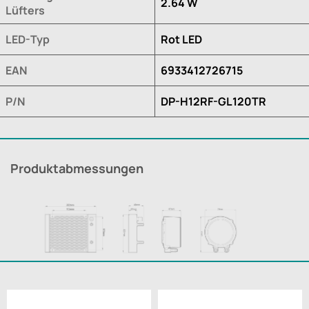
2.64 W
Lüfters
LED-Typ
Rot LED
EAN
6933412726715
P/N
DP-H12RF-GL120TR
Produktabmessungen