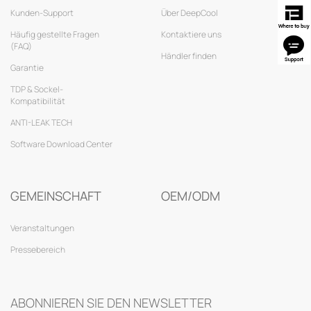
Kunden-Support
Über DeepCool
Häufig gestellte Fragen
Kontaktiere uns
(FAQ)
Händler finden
Garantie
TDP & Sockel-
Kompatibilität
ANTI-LEAK TECH
Software Download Center
GEMEINSCHAFT
OEM/ODM
Veranstaltungen
Pressebereich
ABONNIEREN SIE DEN NEWSLETTER