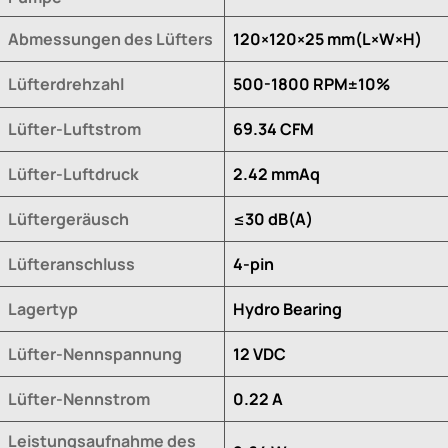
Abmessungen des Lüfters
120×120×25 mm(L×W×H)
Lüfterdrehzahl
500-1800 RPM±10%
Lüfter-Luftstrom
69.34 CFM
Lüfter-Luftdruck
2.42 mmAq
Lüftergeräusch
≤30 dB(A)
Lüfteranschluss
4-pin
Lagertyp
Hydro Bearing
Lüfter-Nennspannung
12 VDC
Lüfter-Nennstrom
0.22 A
Leistungsaufnahme des