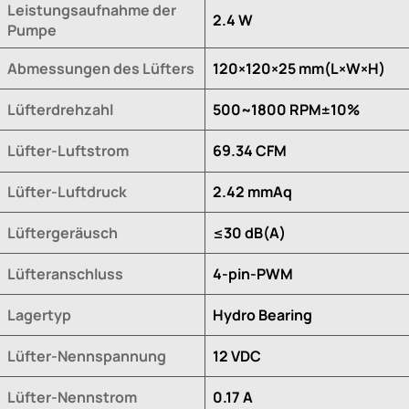
Leistungsaufnahme der
2.4 W
Pumpe
Abmessungen des Lüfters
120×120×25 mm(L×W×H)
Lüfterdrehzahl
500~1800 RPM±10%
Lüfter-Luftstrom
69.34 CFM
Lüfter-Luftdruck
2.42 mmAq
Lüftergeräusch
≤30 dB(A)
Lüfteranschluss
4-pin-PWM
Lagertyp
Hydro Bearing
Lüfter-Nennspannung
12 VDC
Lüfter-Nennstrom
0.17 A