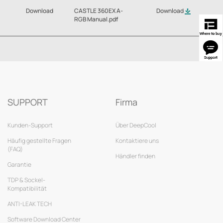
Download
CASTLE 360EX A-
Download
RGB Manual.pdf
SUPPORT
Firma
Kunden-Support
Über DeepCool
Häufig gestellte Fragen
Kontaktiere uns
(FAQ)
Händler finden
Garantie
TDP & Sockel-
Kompatibilität
ANTI-LEAK TECH
Software Download Center