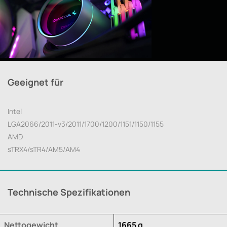
Geeignet für
Intel
LGA2066/2011-v3/2011/1700/1200/1151/1150/1155
AMD
sTRX4/sTR4/AM5/AM4
Technische Spezifikationen
Nettogewicht
1665 g