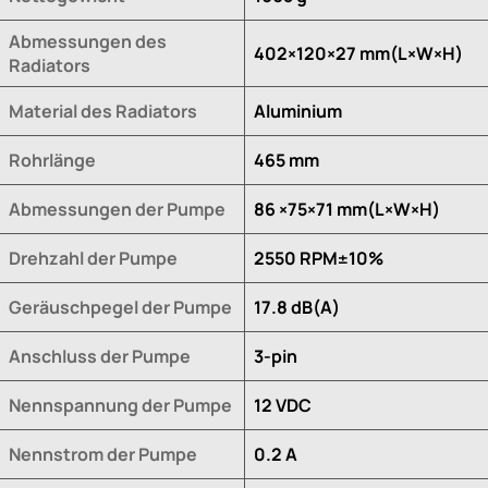
Abmessungen des
402×120×27 mm(L×W×H)
Radiators
Material des Radiators
Aluminium
Rohrlänge
465 mm
Abmessungen der Pumpe
86 ×75×71 mm(L×W×H)
Drehzahl der Pumpe
2550 RPM±10%
Geräuschpegel der Pumpe
17.8 dB(A)
Anschluss der Pumpe
3-pin
Nennspannung der Pumpe
12 VDC
Nennstrom der Pumpe
0.2 A