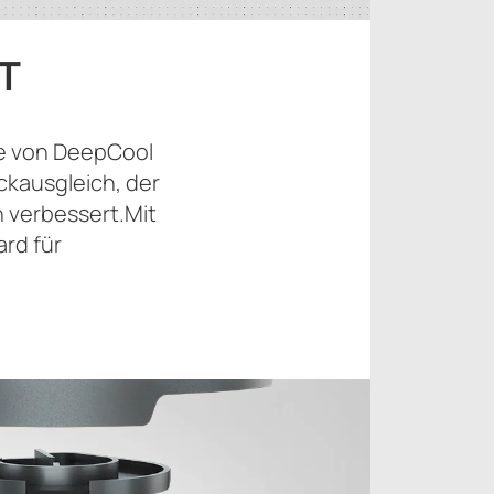
T
ie von DeepCool
ckausgleich, der
h verbessert.Mit
rd für