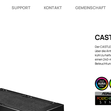
SUPPORT
KONTAKT
GEMEINSCHAFT
CAST
Der CASTLE 
über die An
kühl zu hal
einen 240-m
Beleuchtun