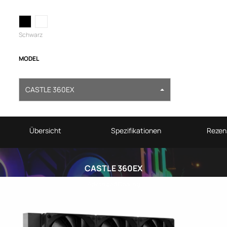
Schwarz
MODEL
CASTLE 360EX
Übersicht
Spezifikationen
Rezen
CASTLE 360EX
Advanced Cooling