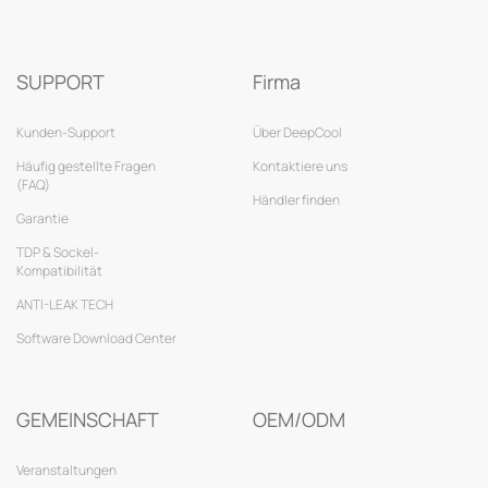
SUPPORT
Firma
Kunden-Support
Über DeepCool
Häufig gestellte Fragen
Kontaktiere uns
(FAQ)
Händler finden
Garantie
TDP & Sockel-
Kompatibilität
ANTI-LEAK TECH
Software Download Center
GEMEINSCHAFT
OEM/ODM
Veranstaltungen