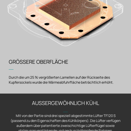
GRÖSSERE OBERFLÄCHE
―
Durch die um 25 % vergrößerten Lamellen auf der Rückseite des
Kupfersockels wurde die Wärmeabfuhrfläche beträchtlich erhöht.
AUSSERGEWÖHNLICH KÜHL
―
Mit von der Partie sind drei speziell abgestimmte Lüfter TF120 S
(passend zu den Eigenschaften des Kühlkörpers). Die Lüfter verfügen
außerdem über patentierte zweischichtige Lüfterflügel sowie
strömungsverstärkende und geräuschdämpfende Rahmen.