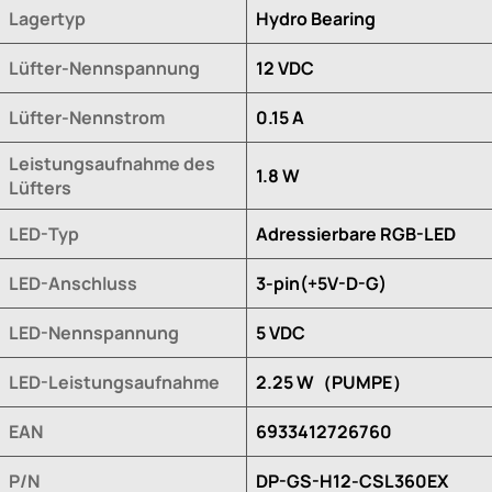
Lagertyp
Hydro Bearing
Lüfter-Nennspannung
12 VDC
Lüfter-Nennstrom
0.15 A
Leistungsaufnahme des
1.8 W
Lüfters
LED-Typ
Adressierbare RGB-LED
LED-Anschluss
3-pin(+5V-D-G)
LED-Nennspannung
5 VDC
LED-Leistungsaufnahme
2.25 W（PUMPE）
EAN
6933412726760
P/N
DP-GS-H12-CSL360EX