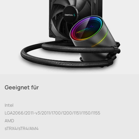
Geeignet für
Intel
LGA2066/2011-v3/2011/1700/1200/1151/1150/1155
AMD
sTRX4/sTR4/AM4