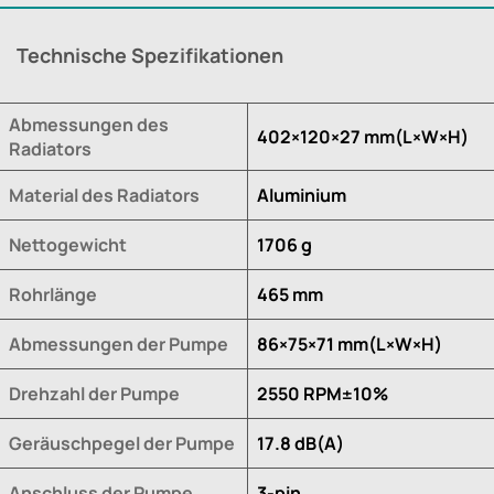
Technische Spezifikationen
Abmessungen des
402×120×27 mm(L×W×H)
Radiators
Material des Radiators
Aluminium
Nettogewicht
1706 g
Rohrlänge
465 mm
Abmessungen der Pumpe
86×75×71 mm(L×W×H)
Drehzahl der Pumpe
2550 RPM±10%
Geräuschpegel der Pumpe
17.8 dB(A)
Anschluss der Pumpe
3-pin