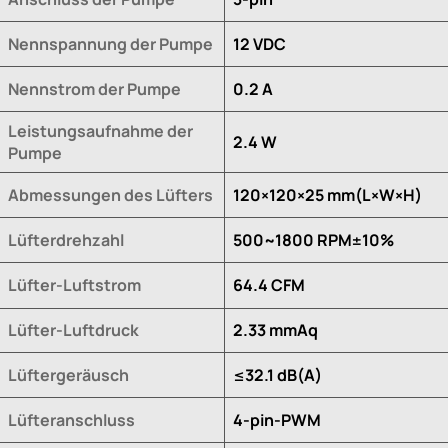
Nennspannung der Pumpe
12 VDC
Nennstrom der Pumpe
0.2 A
Leistungsaufnahme der
2.4 W
Pumpe
Abmessungen des Lüfters
120×120×25 mm(L×W×H)
Lüfterdrehzahl
500~1800 RPM±10%
Lüfter-Luftstrom
64.4 CFM
Lüfter-Luftdruck
2.33 mmAq
Lüftergeräusch
≤32.1 dB(A)
Lüfteranschluss
4-pin-PWM