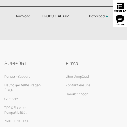
Download
PRODUKTALBUM
Download
SUPPORT
Firma
Kunden-Support
Über DeepCool
Häufig gestellte Fragen
Kontaktiere uns
(FAQ)
Händler finden
Garantie
TDP & Sockel-
Kompatibilität
ANTI-LEAK TECH