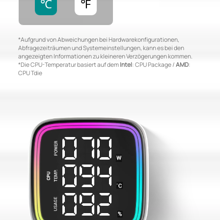
℃
℉
*Aufgrund von Abweichungen bei Hardwarekonfigurationen,
Abfragezeiträumen und Systemeinstellungen, kann es bei den
angezeigten Informationen zu kleineren Verzögerungen kommen.
*Die CPU-Temperatur basiert auf dem
Intel
: CPU Package /
AMD
:
CPU Tdie