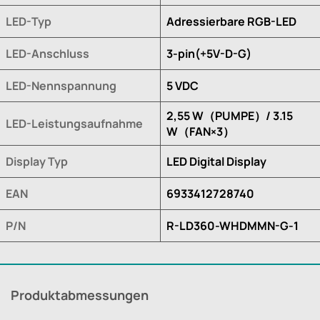
LED-Typ
Adressierbare RGB-LED
LED-Anschluss
3-pin(+5V-D-G)
LED-Nennspannung
5 VDC
2,55 W（PUMPE）/ 3.15
LED-Leistungsaufnahme
W（FAN×3）
Display Typ
LED Digital Display
EAN
6933412728740
P/N
R-LD360-WHDMMN-G-1
Produktabmessungen