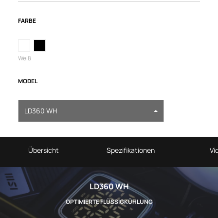
FARBE
Weiß
MODEL
LD360 WH
Übersicht
Spezifikationen
Vi
LD360 WH
OPTIMIERTE FLÜSSIGKÜHLUNG