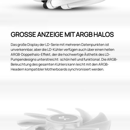
GROSSE ANZEIGE MIT ARGB HALOS
Das große Display der LD-Serie mit mehreren Datenpunkten ist
unverkennbar, aber die LD-Kühler verfügen auch über einen hellen
ARGB-Doppelhalo-Effekt, der die hochwertige Ästhetik des LD-
Pumpendesigns unterstreicht: schön hell und funktional. Die ARGB-
Beleuchtung des gesamten Kühlers kann leicht mit den ARGB-
Headern kompatibler Motherboards synchronisiert werden.