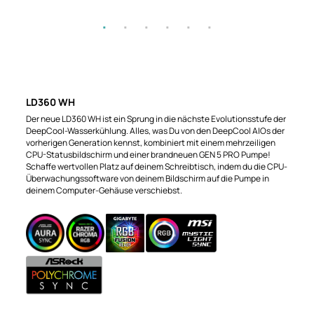
LD360 WH
Der neue LD360 WH ist ein Sprung in die nächste Evolutionsstufe der
DeepCool-Wasserkühlung. Alles, was Du von den DeepCool AIOs der
vorherigen Generation kennst, kombiniert mit einem mehrzeiligen
CPU-Statusbildschirm und einer brandneuen GEN 5 PRO Pumpe!
Schaffe wertvollen Platz auf deinem Schreibtisch, indem du die CPU-
Überwachungssoftware von deinem Bildschirm auf die Pumpe in
deinem Computer-Gehäuse verschiebst.