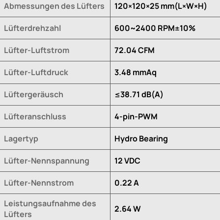
Abmessungen des Lüfters
120×120×25 mm(L×W×H)
Lüfterdrehzahl
600~2400 RPM±10%
Lüfter-Luftstrom
72.04 CFM
Lüfter-Luftdruck
3.48 mmAq
Lüftergeräusch
≤38.71 dB(A)
Lüfteranschluss
4-pin-PWM
Lagertyp
Hydro Bearing
Lüfter-Nennspannung
12 VDC
Lüfter-Nennstrom
0.22 A
Leistungsaufnahme des
2.64 W
Lüfters