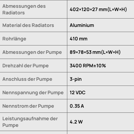
Abmessungen des
402×120×27 mm(L×W×H)
Radiators
Material des Radiators
Aluminium
Rohrlänge
410 mm
Abmessungen der Pumpe
89×78×53 mm(L×W×H)
Drehzahl der Pumpe
3400 RPM±10%
Anschluss der Pumpe
3-pin
Nennspannung der Pumpe
12 VDC
Nennstrom der Pumpe
0.35 A
Leistungsaufnahme der
4.2 W
Pumpe