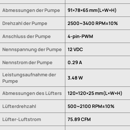
Abmessungen der Pumpe
91×78×65 mm(L×W×H)
Drehzahl der Pumpe
2500~3400 RPM±10%
Anschluss der Pumpe
4-pin-PWM
Nennspannung der Pumpe
12 VDC
Nennstrom der Pumpe
0.29 A
Leistungsaufnahme der
3.48 W
Pumpe
Abmessungen des Lüfters
120×120×25 mm(L×W×H)
Lüfterdrehzahl
500~2100 RPM±10%
Lüfter-Luftstrom
75.89 CFM