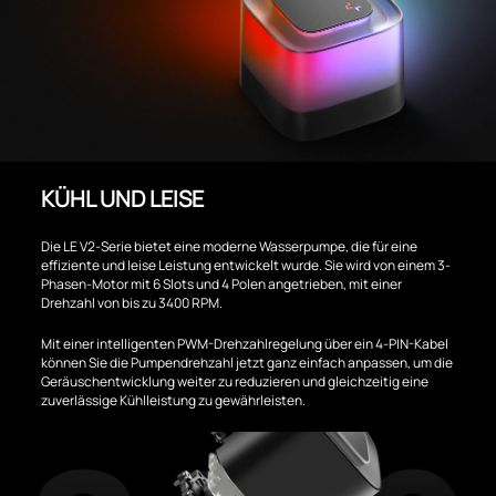
KÜHL UND LEISE
Die LE V2-Serie bietet eine moderne Wasserpumpe, die für eine
effiziente und leise Leistung entwickelt wurde. Sie wird von einem 3-
Phasen-Motor mit 6 Slots und 4 Polen angetrieben, mit einer
Drehzahl von bis zu 3400 RPM.
Mit einer intelligenten PWM-Drehzahlregelung über ein 4-PIN-Kabel
können Sie die Pumpendrehzahl jetzt ganz einfach anpassen, um die
Geräuschentwicklung weiter zu reduzieren und gleichzeitig eine
zuverlässige Kühlleistung zu gewährleisten.