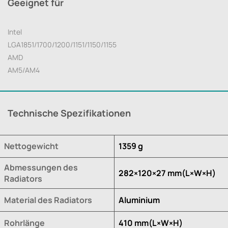
Geeignet für
Intel
LGA1851/1700/1200/1151/1150/1155
AMD
AM5/AM4
Technische Spezifikationen
Nettogewicht
1359 g
Abmessungen des
282×120×27 mm(L×W×H)
Radiators
Material des Radiators
Aluminium
Rohrlänge
410 mm(L×W×H)