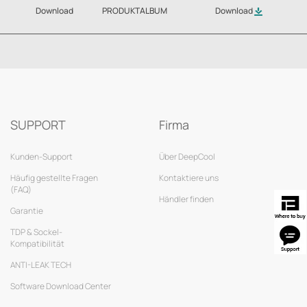
Download
PRODUKTALBUM
Download
SUPPORT
Firma
Kunden-Support
Über DeepCool
Häufig gestellte Fragen
Kontaktiere uns
(FAQ)
Händler finden
Garantie
TDP & Sockel-
Kompatibilität
ANTI-LEAK TECH
Software Download Center