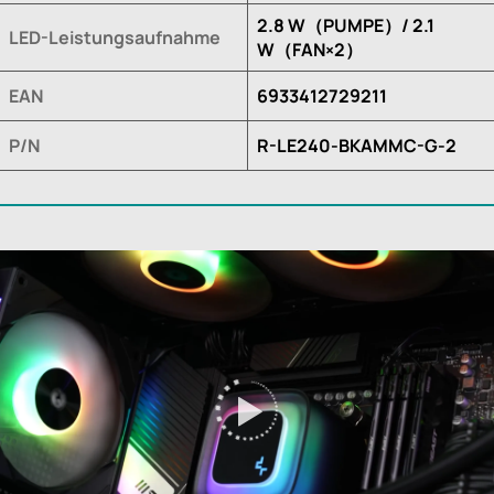
2.8 W（PUMPE）/ 2.1
LED-Leistungsaufnahme
W（FAN×2）
EAN
6933412729211
P/N
R-LE240-BKAMMC-G-2