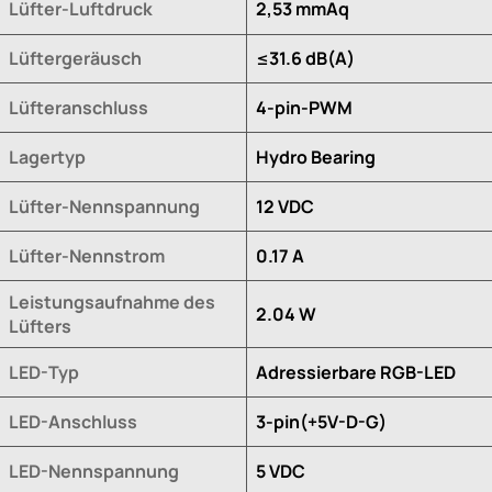
Lüfter-Luftdruck
2,53 mmAq
Lüftergeräusch
≤31.6 dB(A)
Lüfteranschluss
4-pin-PWM
Lagertyp
Hydro Bearing
Lüfter-Nennspannung
12 VDC
Lüfter-Nennstrom
0.17 A
Leistungsaufnahme des
2.04 W
Lüfters
LED-Typ
Adressierbare RGB-LED
LED-Anschluss
3-pin(+5V-D-G)
LED-Nennspannung
5 VDC