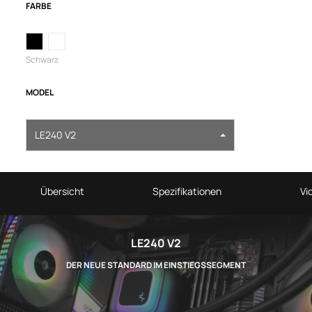
FARBE
Schwarz
MODEL
LE240 V2
Übersicht
Spezifikationen
Vi
LE240 V2
DER NEUE STANDARD IM EINSTIEGSSEGMENT