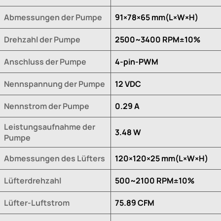
Abmessungen der Pumpe
91×78×65 mm(L×W×H)
Drehzahl der Pumpe
2500~3400 RPM±10%
Anschluss der Pumpe
4-pin-PWM
Nennspannung der Pumpe
12 VDC
Nennstrom der Pumpe
0.29 A
Leistungsaufnahme der
3.48 W
Pumpe
Abmessungen des Lüfters
120×120×25 mm(L×W×H)
Lüfterdrehzahl
500~2100 RPM±10%
Lüfter-Luftstrom
75.89 CFM