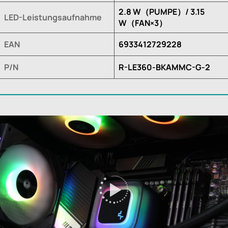
2.8 W（PUMPE）/ 3.15
LED-Leistungsaufnahme
W（FAN×3）
EAN
6933412729228
P/N
R-LE360-BKAMMC-G-2