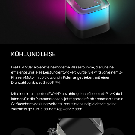
KÜHL UND LEISE
Die LE V2-Serie bietet eine moderne Wasserpumpe, die für eine
effiziente und leise Leistung entwickelt wurde. Sie wird von einem 3-
Phasen-Motor mit 6 Slots und 4 Polen angetrieben, mit einer
Drehzahl von bis zu 3400 RPM.
Mit einer intelligenten PWM-Drehzahlregelung über ein 4-PIN-Kabel
können Sie die Pumpendrehzahl jetzt ganz einfach anpassen, um die
Geräuschentwicklung weiter zu reduzieren und gleichzeitig eine
zuverlässige Kühlleistung zu gewährleisten.