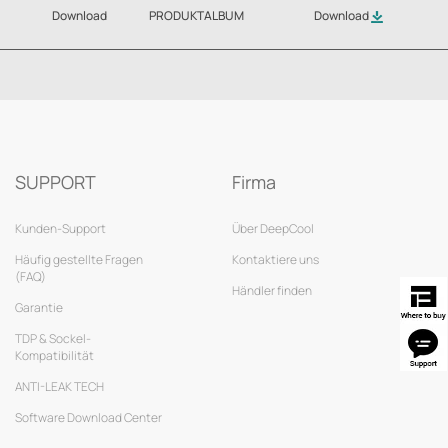
Download
PRODUKTALBUM
Download
SUPPORT
Firma
Kunden-Support
Über DeepCool
Häufig gestellte Fragen
Kontaktiere uns
(FAQ)
Händler finden
Garantie
TDP & Sockel-
Kompatibilität
ANTI-LEAK TECH
Software Download Center