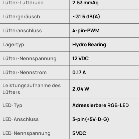
Lüfter-Luftdruck
2,53 mmAq
Lüftergeräusch
≤31.6 dB(A)
Lüfteranschluss
4-pin-PWM
Lagertyp
Hydro Bearing
Lüfter-Nennspannung
12 VDC
Lüfter-Nennstrom
0.17 A
Leistungsaufnahme des
2.04 W
Lüfters
LED-Typ
Adressierbare RGB-LED
LED-Anschluss
3-pin(+5V-D-G)
LED-Nennspannung
5 VDC