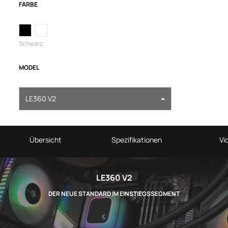
FARBE
Schwarz
MODEL
LE360 V2
Übersicht
Spezifikationen
Vi
LE360 V2
DER NEUE STANDARD IM EINSTIEGSSEGMENT