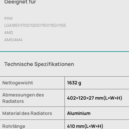
Geeignet für
Intel
LGA1851/1700/1200/1151/1150/1155
AMD
AM5/AM4
Technische Spezifikationen
Nettogewicht
1632 g
Abmessungen des
402×120×27 mm(L×W×H)
Radiators
Material des Radiators
Aluminium
Rohrlänge
410 mm(L×W×H)