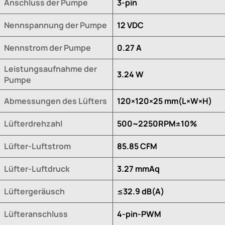
Anschluss der Pumpe
3-pin
Nennspannung der Pumpe
12 VDC
Nennstrom der Pumpe
0.27 A
Leistungsaufnahme der
3.24 W
Pumpe
Abmessungen des Lüfters
120×120×25 mm(L×W×H)
Lüfterdrehzahl
500~2250RPM±10%
Lüfter-Luftstrom
85.85 CFM
Lüfter-Luftdruck
3.27 mmAq
Lüftergeräusch
≤32.9 dB(A)
Lüfteranschluss
4-pin-PWM