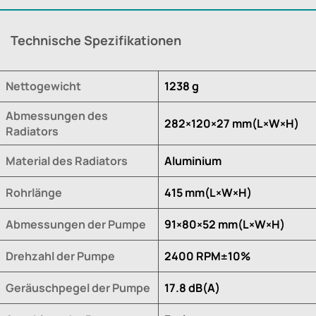
Technische Spezifikationen
Nettogewicht
1238 g
Abmessungen des
282×120×27 mm(L×W×H)
Radiators
Material des Radiators
Aluminium
Rohrlänge
415 mm(L×W×H)
Abmessungen der Pumpe
91×80×52 mm(L×W×H)
Drehzahl der Pumpe
2400 RPM±10%
Geräuschpegel der Pumpe
17.8 dB(A)