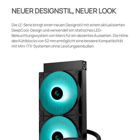
NEUER DESIGNSTIL, NEUER LOOK
Die LE-Serie bringt einen neuen Designstil mit einem aktualisierten
DeepCool-Design und verwendet ein statisches LED-
Beleuchtungssystem von Marrs für ein dezentes Aussehen. Die Höhe
des Kühlblocks von 52 mm ermöglicht eine bessere Kompatibilität
mit Mini-ITX-Systemen ohne Leistungseinbußen.