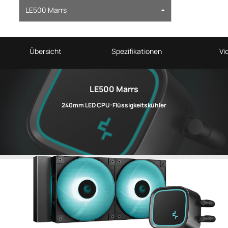
LE500 Marrs
Übersicht
Spezifikationen
Vi
LE500 Marrs
240mm LED CPU-Flüssigkeitskühler