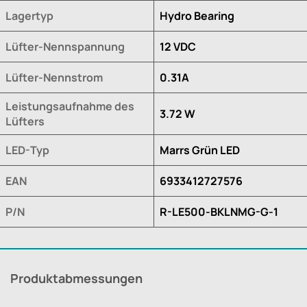
Lagertyp
Hydro Bearing
Lüfter-Nennspannung
12 VDC
Lüfter-Nennstrom
0.31A
Leistungsaufnahme des
3.72 W
Lüfters
LED-Typ
Marrs Grün LED
EAN
6933412727576
P/N
R-LE500-BKLNMG-G-1
Produktabmessungen