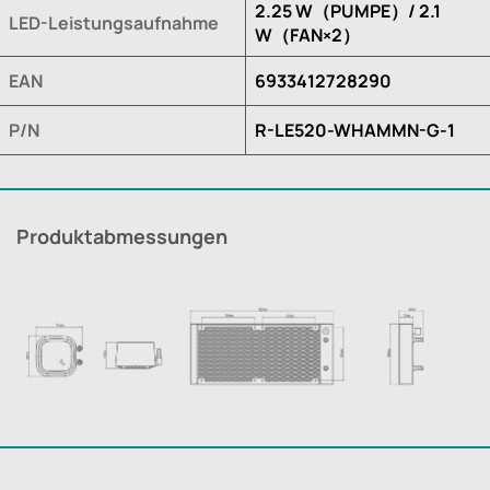
2.25 W（PUMPE）/ 2.1
LED-Leistungsaufnahme
W（FAN×2）
EAN
6933412728290
P/N
R-LE520-WHAMMN-G-1
Produktabmessungen