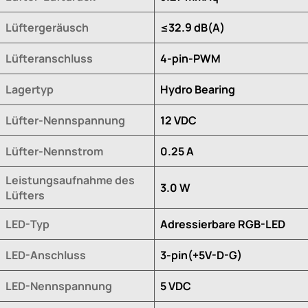
Lüftergeräusch
≤32.9 dB(A)
Lüfteranschluss
4-pin-PWM
Lagertyp
Hydro Bearing
Lüfter-Nennspannung
12 VDC
Lüfter-Nennstrom
0.25 A
Leistungsaufnahme des
3.0 W
Lüfters
LED-Typ
Adressierbare RGB-LED
LED-Anschluss
3-pin(+5V-D-G)
LED-Nennspannung
5 VDC