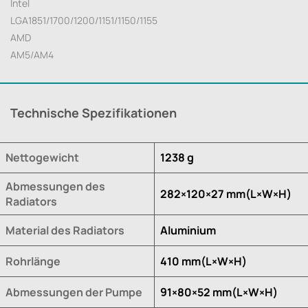
Intel
LGA1851/1700/1200/1151/1150/1155
AMD
AM5/AM4
Technische Spezifikationen
Nettogewicht
1238 g
Abmessungen des
282×120×27 mm(L×W×H)
Radiators
Material des Radiators
Aluminium
Rohrlänge
410 mm(L×W×H)
Abmessungen der Pumpe
91×80×52 mm(L×W×H)