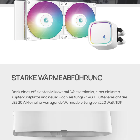
STARKE WÄRMEABFÜHRUNG
Dank eines effizienten Mikrokanal-Wasserblocks, einer dickeren
Kupferkühlplatte und neuer Hochleistungs-ARGB-Lüfter erreicht die
LE520 WH eine hervorragende Wärmeableitung von 220 Watt TDP.