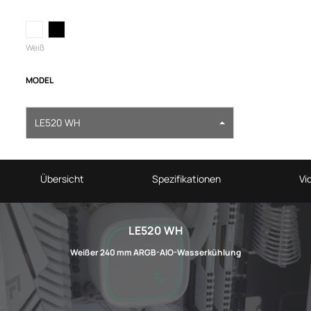
Weiß
MODEL
LE520 WH
Übersicht
Spezifikationen
Vi
LE520 WH
Weißer 240 mm ARGB-AIO-Wasserkühlung