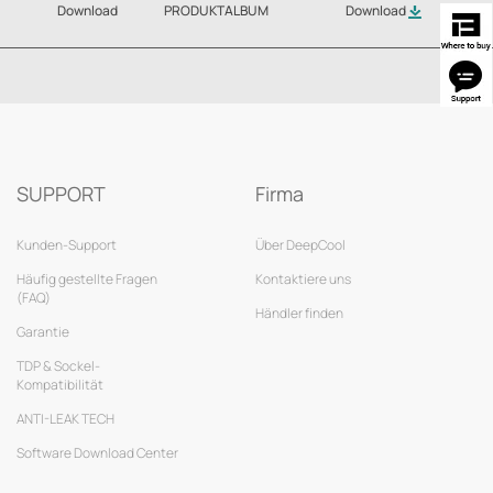
Download
PRODUKTALBUM
Download
SUPPORT
Firma
Kunden-Support
Über DeepCool
Häufig gestellte Fragen
Kontaktiere uns
(FAQ)
Händler finden
Garantie
TDP & Sockel-
Kompatibilität
ANTI-LEAK TECH
Software Download Center