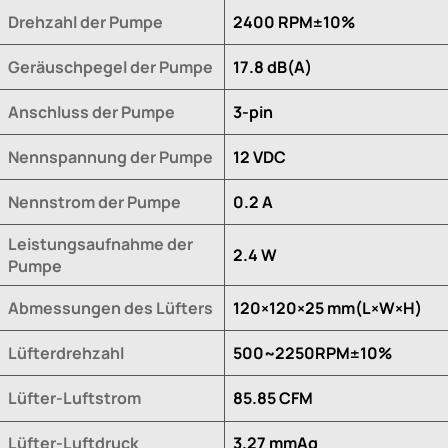
Drehzahl der Pumpe
2400 RPM±10%
Geräuschpegel der Pumpe
17.8 dB(A)
Anschluss der Pumpe
3-pin
Nennspannung der Pumpe
12 VDC
Nennstrom der Pumpe
0.2 A
Leistungsaufnahme der
2.4 W
Pumpe
Abmessungen des Lüfters
120×120×25 mm(L×W×H)
Lüfterdrehzahl
500~2250RPM±10%
Lüfter-Luftstrom
85.85 CFM
Lüfter-Luftdruck
3.27 mmAq