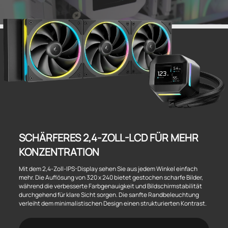
SCHÄRFERES 2,4-ZOLL-LCD FÜR MEHR
KONZENTRATION
Mit dem 2,4-Zoll-IPS-Display sehen Sie aus jedem Winkel einfach
mehr. Die Auflösung von 320 x 240 bietet gestochen scharfe Bilder,
während die verbesserte Farbgenauigkeit und Bildschirmstabilität
durchgehend für klare Sicht sorgen. Die sanfte Randbeleuchtung
verleiht dem minimalistischen Design einen strukturierten Kontrast.