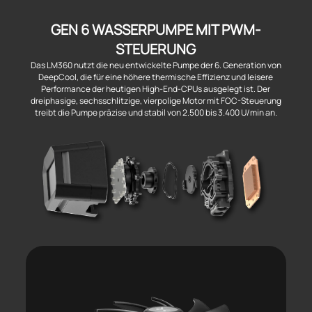
GEN 6 WASSERPUMPE MIT PWM-
STEUERUNG
Das LM360 nutzt die neu entwickelte Pumpe der 6. Generation von
DeepCool, die für eine höhere thermische Effizienz und leisere
Performance der heutigen High-End-CPUs ausgelegt ist. Der
dreiphasige, sechsschlitzige, vierpolige Motor mit FOC-Steuerung
treibt die Pumpe präzise und stabil von 2.500 bis 3.400 U/min an.