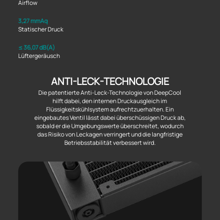
Airflow
3,27 mmAq
Statischer Druck
≤ 36,07 dB(A)
Lüftergeräusch
ANTI-LECK-TECHNOLOGIE
Die patentierte Anti-Leck-Technologie von DeepCool
hilft dabei, den internen Druckausgleich im
Flüssigkeitskühlsystem aufrechtzuerhalten. Ein
eingebautes Ventil lässt dabei überschüssigen Druck ab,
sobald er die Umgebungswerte überschreitet, wodurch
das Risiko von Leckagen verringert und die langfristige
Betriebsstabilität verbessert wird.