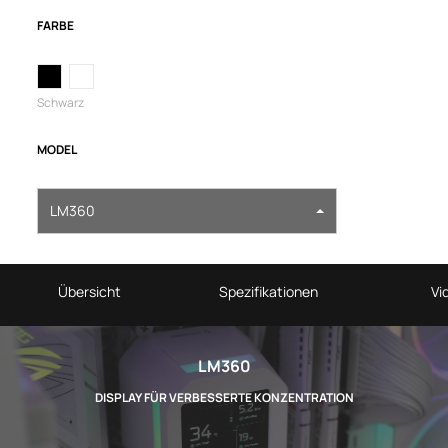
FARBE
Schwarz
MODEL
LM360
Übersicht
Spezifikationen
Vi
LM360
DISPLAY FÜR VERBESSERTE KONZENTRATION