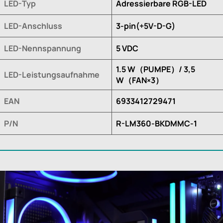
LED-Typ
Adressierbare RGB-LED
LED-Anschluss
3-pin(+5V-D-G)
LED-Nennspannung
5 VDC
1.5 W（PUMPE）/ 3,5
LED-Leistungsaufnahme
W（FAN×3）
EAN
6933412729471
P/N
R-LM360-BKDMMC-1