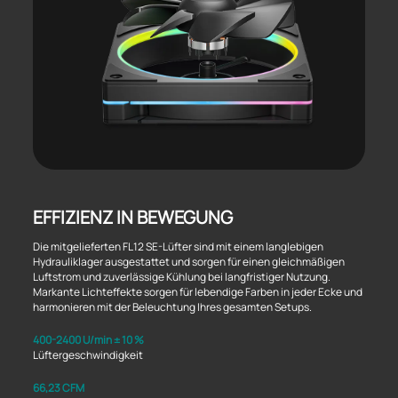
EFFIZIENZ IN BEWEGUNG
Die mitgelieferten FL12 SE-Lüfter sind mit einem langlebigen
Hydrauliklager ausgestattet und sorgen für einen gleichmäßigen
Luftstrom und zuverlässige Kühlung bei langfristiger Nutzung.
Markante Lichteffekte sorgen für lebendige Farben in jeder Ecke und
harmonieren mit der Beleuchtung Ihres gesamten Setups.
400-2400 U/min ± 10 %
Lüftergeschwindigkeit
66,23 CFM