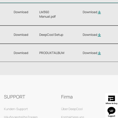
Download
LM360
Download
Manual.pdf
Download
DeepCool Setup
Download
Download
PRODUKTALBUM
Download
SUPPORT
Firma
Kunden-Support
Über DeepCool
Häufig gestellte Fragen
Kontaktiere uns