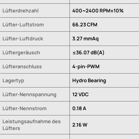
Lüfterdrehzahl
400~2400 RPM±10%
Lüfter-Luftstrom
66.23 CFM
Lüfter-Luftdruck
3.27 mmAq
Lüftergeräusch
≤36.07 dB(A)
Lüfteranschluss
4-pin-PWM
Lagertyp
Hydro Bearing
Lüfter-Nennspannung
12 VDC
Lüfter-Nennstrom
0.18 A
Leistungsaufnahme des
2.16 W
Lüfters