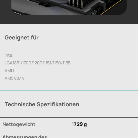
Geeignet für
Intel
LGA1851/1700/1200/1151/1150/1155
AMD
AM5/AM4
Technische Spezifikationen
Nettogewicht
1729 g
Abmessungen des