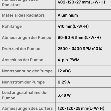
402×120×27 mm(L×W×H)
Radiators
Material des Radiators
Aluminium
Rohrlänge
410 mm(L×W×H)
Abmessungen der Pumpe
90×80×63 mm(L×W×H)
Drehzahl der Pumpe
2500～3400 RPM±10%
Anschluss der Pumpe
4-pin-PWM
Nennspannung der Pumpe
12 VDC
Nennstrom der Pumpe
0.29 A
Leistungsaufnahme der
3.48 W
Pumpe
Abmessungen des Lüfters
120×120×25 mm(L×W×H)