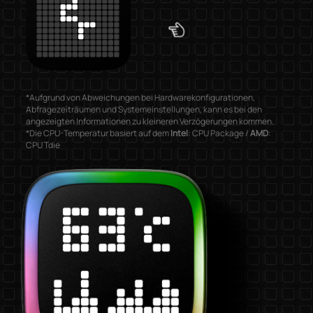
*Aufgrund von Abweichungen bei Hardwarekonfigurationen,
Abfragezeiträumen und Systemeinstellungen, kann es bei den
angezeigten Informationen zu kleineren Verzögerungen kommen.
*Die CPU-Temperatur basiert auf dem
Intel
: CPU Package /
AMD
:
CPU Tdie