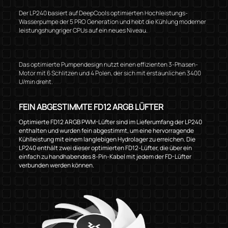
Der LP240 basiert auf DeepCools optimierten Hochleistungs-
Wasserpumpe der 5 PRO Generation und hebt die Kühlung moderner
leistungshungriger CPUs auf ein neues Niveau.
Das optimierte Pumpendesign nutzt einen effizienten 3-Phasen-
Motor mit 6 Schlitzen und 4 Polen, der sich mit erstaunlichen 3400
U/min dreht.
FEIN ABGESTIMMTE FD12 ARGB LÜFTER
Optimierte FD12 ARGB PWM-Lüfter sind im Lieferumfang der LP240
enthalten und wurden fein abgestimmt, um eine hervorragende
Kühlleistung mit einem langlebigen Hydrolager zu erreichen. Die
LP240 enthält zwei dieser optimierten FD12-Lüfter, die über ein
einfach zu handhabendes 8-Pin-Kabel mit jedem der FD-Lüfter
verbunden werden können.