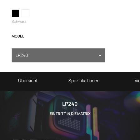
Schwarz
MODEL
LP240
Übersicht
Spezifikationen
Vi
LP240
EINTRITT IN DIE MATRIX