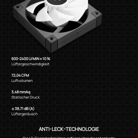
600-2400 U/MIN ± 10 %
Lüftergeschwindigkeit
72,04 CFM
Luftvolumen
3,48 mmAq
Statischer Druck
≤ 38,71 dB (A)
Lüftergeräusch
ANTI-LECK-TECHNOLOGIE