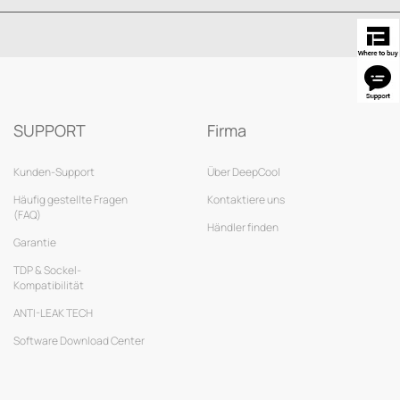
SUPPORT
Firma
Kunden-Support
Über DeepCool
Häufig gestellte Fragen
Kontaktiere uns
(FAQ)
Händler finden
Garantie
TDP & Sockel-
Kompatibilität
ANTI-LEAK TECH
Software Download Center