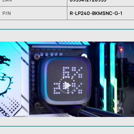
P/N
R-LP240-BKMSNC-G-1