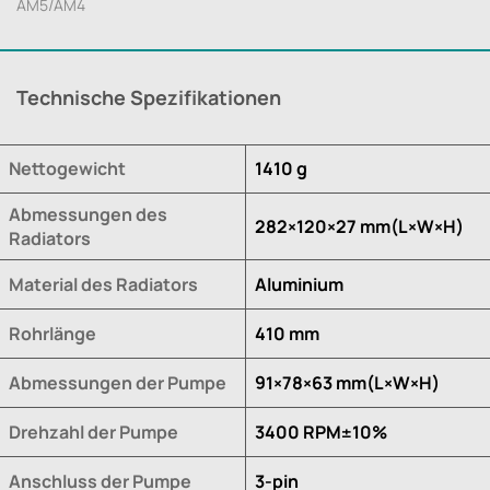
AM5/AM4
Technische Spezifikationen
Nettogewicht
1410 g
Abmessungen des
282×120×27 mm(L×W×H)
Radiators
Material des Radiators
Aluminium
Rohrlänge
410 mm
Abmessungen der Pumpe
91×78×63 mm(L×W×H)
Drehzahl der Pumpe
3400 RPM±10%
Anschluss der Pumpe
3-pin