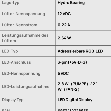
Lagertyp
Hydro Bearing
Lüfter-Nennspannung
12 VDC
Lüfter-Nennstrom
0.22 A
Leistungsaufnahme des
2.64 W
Lüfters
LED-Typ
Adressierbare RGB-LED
LED-Anschluss
3-pin(+5V-D-G)
LED-Nennspannung
5 VDC
2.8 W（PUMPE）/ 2.1
LED-Leistungsaufnahme
W（FAN×2）
Display Typ
LED Digital Display
EAN
6933412728955