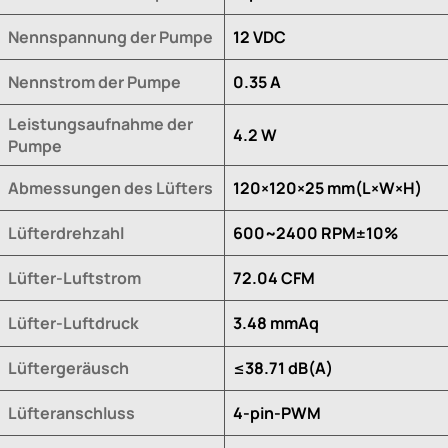
Nennspannung der Pumpe
12 VDC
Nennstrom der Pumpe
0.35 A
Leistungsaufnahme der
4.2 W
Pumpe
Abmessungen des Lüfters
120×120×25 mm(L×W×H)
Lüfterdrehzahl
600~2400 RPM±10%
Lüfter-Luftstrom
72.04 CFM
Lüfter-Luftdruck
3.48 mmAq
Lüftergeräusch
≤38.71 dB(A)
Lüfteranschluss
4-pin-PWM