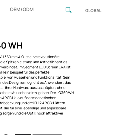
OEM/ODM
GLOBAL
60 WH
H 360 mm AIO ist eine revolutionäre
 die Spitzenleistung und Ästhetik nahtlos
 verbindet. Im Segment LCD Screen ERA ist
H ein Beispiel für das perfekte
el von Aussehen und Funktionalität. Sein
ndes Design ermöglicht es Anwendern, das
zial ihrer Hardware auszuschöpfen, ohne
e beim Aussehen einzugehen. Der LQ360 WH
em ARGB Halo auf der magnetischen
abdeckung und drei FL12 ARGB-Lüftern
t, die für eine lebendige und anpassbare
 sorgen und die Optik noch attraktiver