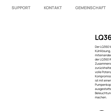
SUPPORT
KONTAKT
GEMEINSCHAFT
LQ3
Der LQ360 W
Kühllösung,
miteinander
der LQ360 W
Zusammenspi
zurückhalte
volle Poten
Kompromiss
ist mit ein
Pumpenkopf
ausgestatte
Beleuchtung
machen.