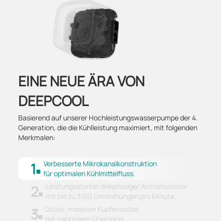
EINE NEUE ÄRA VON
DEEPCOOL
Basierend auf unserer Hochleistungswasserpumpe der 4.
Generation, die die Kühlleistung maximiert, mit folgenden
Merkmalen:
Verbesserte Mikrokanalkonstruktion
1
für optimalen Kühlmittelfluss.
Leistungsstarker dreiphasiger Antriebsmotor
2
mit bis zu 3100 Umdrehungen pro Minute.
Dicker, massiver Kupfersockel
3
mit nahtlosem Übergang.