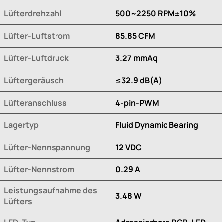
Lüfterdrehzahl
500~2250 RPM±10%
Lüfter-Luftstrom
85.85 CFM
Lüfter-Luftdruck
3.27 mmAq
Lüftergeräusch
≤32.9 dB(A)
Lüfteranschluss
4-pin-PWM
Lagertyp
Fluid Dynamic Bearing
Lüfter-Nennspannung
12 VDC
Lüfter-Nennstrom
0.29 A
Leistungsaufnahme des
3.48 W
Lüfters
LED-Typ
Adressierbare RGB-LED