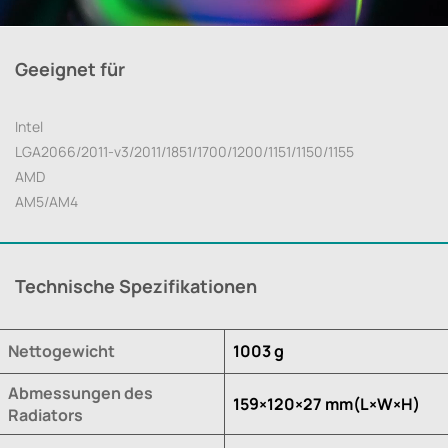
Geeignet für
Intel
LGA2066/2011-v3/2011/1851/1700/1200/1151/1150/1155
AMD
AM5/AM4
Technische Spezifikationen
Nettogewicht
1003 g
Abmessungen des
159×120×27 mm(L×W×H)
Radiators