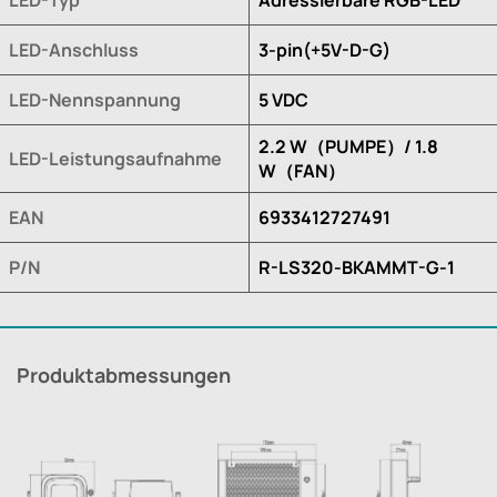
LED-Anschluss
3-pin(+5V-D-G)
LED-Nennspannung
5 VDC
2.2 W（PUMPE）/ 1.8
LED-Leistungsaufnahme
W（FAN）
EAN
6933412727491
P/N
R-LS320-BKAMMT-G-1
Produktabmessungen