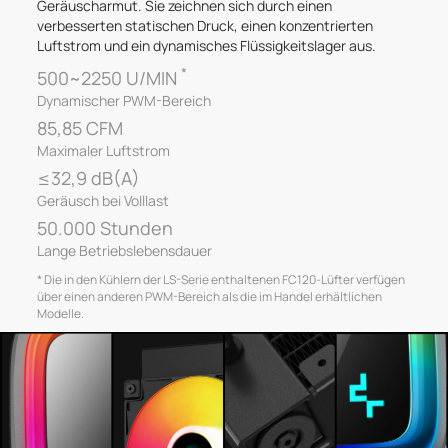
Geräuscharmut. Sie zeichnen sich durch einen
verbesserten statischen Druck, einen konzentrierten
Luftstrom und ein dynamisches Flüssigkeitslager aus.
*
500~2250 U/MIN
Dynamischer PWM-Bereich
85,85 CFM
Maximaler Luftstrom
≤32,9 dB(A)
Geräusch bei Volllast
50.000 Stunden
Lange Betriebslebensdauer
* Die in den Kühlern der LS-Serie enthaltenen FC120-Lüfter verfügen
über einen anderen PWM-Bereich als die im Handel erhältlichen
Modelle.