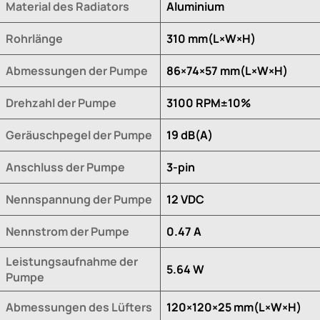
Material des Radiators
Aluminium
Rohrlänge
310 mm(L×W×H)
Abmessungen der Pumpe
86×74×57 mm(L×W×H)
Drehzahl der Pumpe
3100 RPM±10%
Geräuschpegel der Pumpe
19 dB(A)
Anschluss der Pumpe
3-pin
Nennspannung der Pumpe
12 VDC
Nennstrom der Pumpe
0.47 A
Leistungsaufnahme der
5.64 W
Pumpe
Abmessungen des Lüfters
120×120×25 mm(L×W×H)