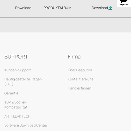
Download
PRODUKTALBUM
Download
SUPPORT
Firma
Kunden-Support
Über DeepCool
Häufig gestellte Fragen
Kontaktiere uns
(FAQ)
Händler finden
Garantie
TDP & Sockel-
Kompatibilität
ANTI-LEAK TECH
Software Download Center