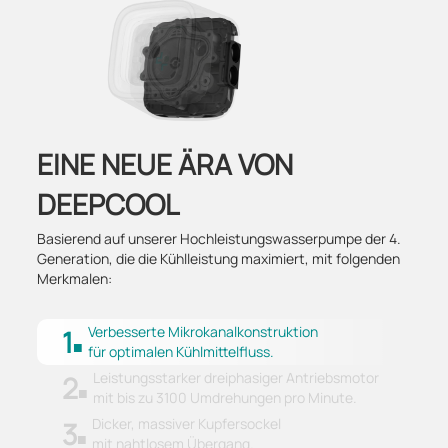
EINE NEUE ÄRA VON
DEEPCOOL
Basierend auf unserer Hochleistungswasserpumpe der 4.
Generation, die die Kühlleistung maximiert, mit folgenden
Merkmalen:
Verbesserte Mikrokanalkonstruktion
1
für optimalen Kühlmittelfluss.
Leistungsstarker dreiphasiger Antriebsmotor
2
mit bis zu 3100 Umdrehungen pro Minute.
Dicker, massiver Kupfersockel
3
mit nahtlosem Übergang.