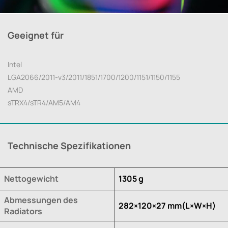
Geeignet für
Intel
LGA2066/2011-v3/2011/1851/1700/1200/1151/1150/1155
AMD
sTRX4/sTR4/AM5/AM4
Technische Spezifikationen
Nettogewicht
1305 g
Abmessungen des
282×120×27 mm(L×W×H)
Radiators