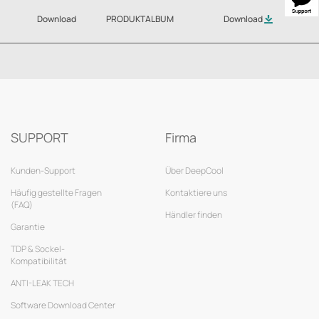
Download
PRODUKTALBUM
Download
SUPPORT
Firma
Kunden-Support
Über DeepCool
Häufig gestellte Fragen
Kontaktiere uns
(FAQ)
Händler finden
Garantie
TDP & Sockel-
Kompatibilität
ANTI-LEAK TECH
Software Download Center