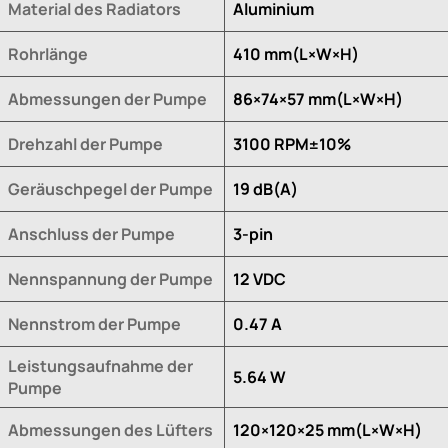
Material des Radiators
Aluminium
Rohrlänge
410 mm(L×W×H)
Abmessungen der Pumpe
86×74×57 mm(L×W×H)
Drehzahl der Pumpe
3100 RPM±10%
Geräuschpegel der Pumpe
19 dB(A)
Anschluss der Pumpe
3-pin
Nennspannung der Pumpe
12 VDC
Nennstrom der Pumpe
0.47 A
Leistungsaufnahme der
5.64 W
Pumpe
Abmessungen des Lüfters
120×120×25 mm(L×W×H)