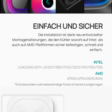
EINFACH UND SICHER
Die Installation ist dank neu entwickelter
Montagehalterungen, die den Kühler sowohl auf Intel- als
auch auf AMD-Plattformen sicher befestigen, schnell und
einfach.
INTEL
LGA2066/2011-v3/2011/1851/1700/1200/1151/1150/1155
AMD
sTRX4/sTR4/AM5/AM4
*Eine besonders wärmebeständige Paste ist bereits aufgetragen