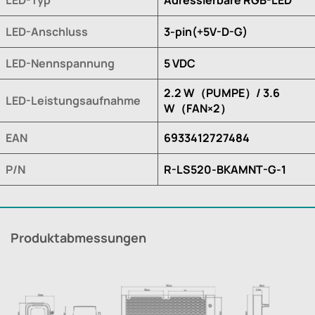
LED-Anschluss
3-pin(+5V-D-G)
LED-Nennspannung
5 VDC
2.2 W（PUMPE）/ 3.6
LED-Leistungsaufnahme
W（FAN×2）
EAN
6933412727484
P/N
R-LS520-BKAMNT-G-1
Produktabmessungen