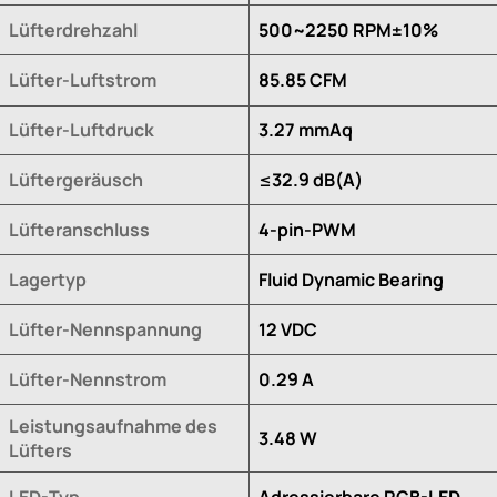
Lüfterdrehzahl
500~2250 RPM±10%
Lüfter-Luftstrom
85.85 CFM
Lüfter-Luftdruck
3.27 mmAq
Lüftergeräusch
≤32.9 dB(A)
Lüfteranschluss
4-pin-PWM
Lagertyp
Fluid Dynamic Bearing
Lüfter-Nennspannung
12 VDC
Lüfter-Nennstrom
0.29 A
Leistungsaufnahme des
3.48 W
Lüfters
LED-Typ
Adressierbare RGB-LED