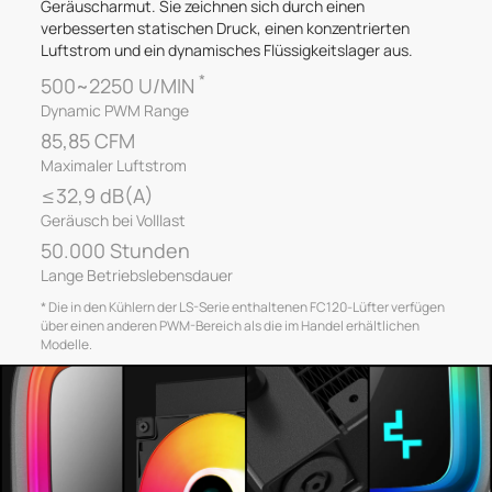
Geräuscharmut. Sie zeichnen sich durch einen
verbesserten statischen Druck, einen konzentrierten
Luftstrom und ein dynamisches Flüssigkeitslager aus.
*
500~2250 U/MIN
Dynamic PWM Range
85,85 CFM
Maximaler Luftstrom
≤32,9 dB(A)
Geräusch bei Volllast
50.000 Stunden
Lange Betriebslebensdauer
* Die in den Kühlern der LS-Serie enthaltenen FC120-Lüfter verfügen
über einen anderen PWM-Bereich als die im Handel erhältlichen
Modelle.