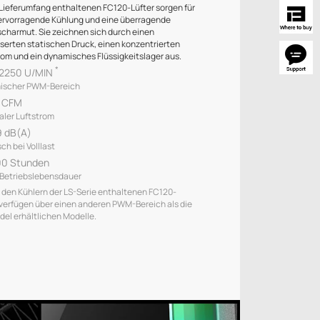
 Lieferumfang enthaltenen FC120-Lüfter sorgen für
ervorragende Kühlung und eine überragende
charmut. Sie zeichnen sich durch einen
serten statischen Druck, einen konzentrierten
rom und ein dynamisches Flüssigkeitslager aus.
*
2250 U/MIN
ischer PWM-Bereich
5 CFM
ler Luftstrom
 dB(A)
ch bei Volllast
00 Stunden
Betriebslebensdauer
in den Kühlern der LS-Serie enthaltenen FC120-
 verfügen über einen anderen PWM-Bereich als die
del erhältlichen Modelle.