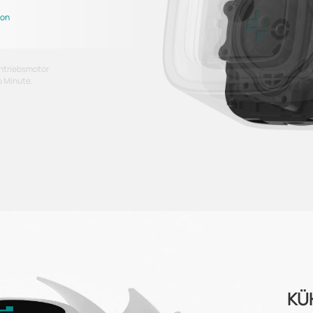
ion
Antriebsmotor
o Minute.
KÜ