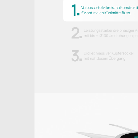
1
Verbesserte Mikrokanalkonstrukt
für optimalen Kühlmittelfluss.
2
Leistungsstarker dreiphasiger 
mit bis zu 3100 Umdrehungen pr
3
Dicker, massiver Kupfersockel
mit nahtlosem Übergang.