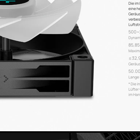
Die im
eine h
Geräus
verbes
Luftst
500~
Dynam
85,8
Maxima
≤32,9
Geräus
50.0
Lange 
* Die 
Lüfter
im Han