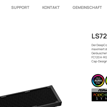
SUPPORT
KONTAKT
GEMEINSCHAFT
LS7
Der DeepCo
maximiert di
Geräuschen
FC120 A-RGB
Cap-Design