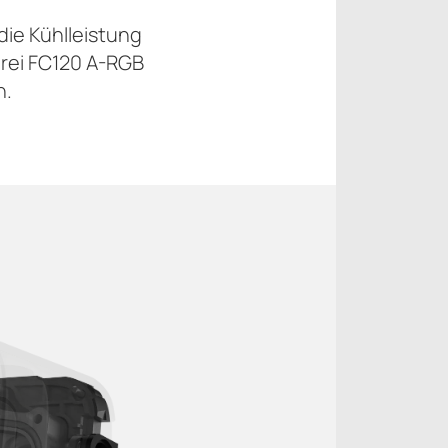
ie Kühlleistung
rei FC120 A-RGB
n.