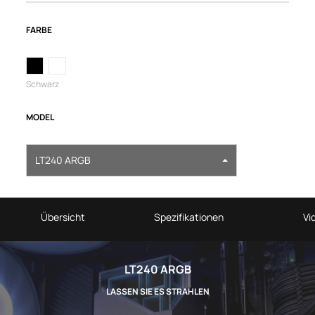
FARBE
Schwarz
MODEL
LT240 ARGB
Übersicht
Spezifikationen
Vi
LT240 ARGB
LASSEN SIE ES STRAHLEN