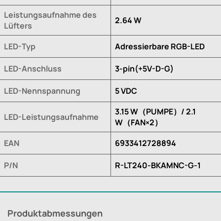
Leistungsaufnahme des
2.64 W
Lüfters
LED-Typ
Adressierbare RGB-LED
LED-Anschluss
3-pin(+5V-D-G)
LED-Nennspannung
5 VDC
3.15 W（PUMPE）/ 2.1
LED-Leistungsaufnahme
W（FAN×2）
EAN
6933412728894
P/N
R-LT240-BKAMNC-G-1
Produktabmessungen