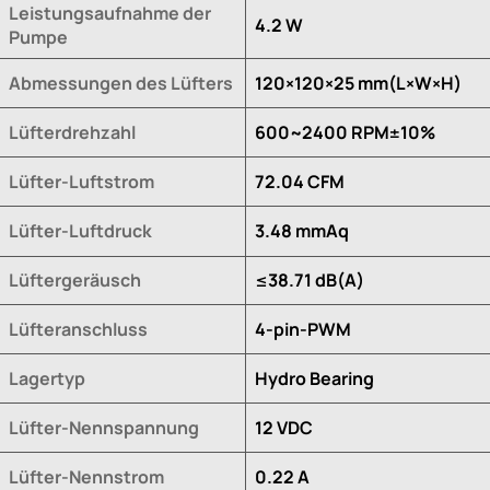
Leistungsaufnahme der
4.2 W
Pumpe
Abmessungen des Lüfters
120×120×25 mm(L×W×H)
Lüfterdrehzahl
600~2400 RPM±10%
Lüfter-Luftstrom
72.04 CFM
Lüfter-Luftdruck
3.48 mmAq
Lüftergeräusch
≤38.71 dB(A)
Lüfteranschluss
4-pin-PWM
Lagertyp
Hydro Bearing
Lüfter-Nennspannung
12 VDC
Lüfter-Nennstrom
0.22 A