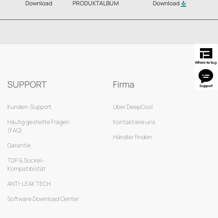
Download
PRODUKTALBUM
Download
SUPPORT
Firma
Kunden-Support
Über DeepCool
Häufig gestellte Fragen
Kontaktiere uns
(FAQ)
Händler finden
Garantie
TDP & Sockel-
Kompatibilität
ANTI-LEAK TECH
Software Download Center