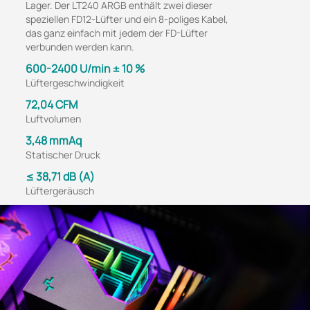
Lager. Der LT240 ARGB enthält zwei dieser
speziellen FD12-Lüfter und ein 8-poliges Kabel,
das ganz einfach mit jedem der FD-Lüfter
verbunden werden kann.
600-2400 U/min ± 10 %
Lüftergeschwindigkeit
72,04 CFM
Luftvolumen
3,48 mmAq
Statischer Druck
≤ 38,71 dB (A)
Lüftergeräusch