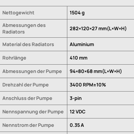
Nettogewicht
1504 g
Abmessungen des
282×120×27 mm(L×W×H)
Radiators
Material des Radiators
Aluminium
Rohrlänge
410 mm
Abmessungen der Pumpe
94×80×68 mm(L×W×H)
Drehzahl der Pumpe
3400 RPM±10%
Anschluss der Pumpe
3-pin
Nennspannung der Pumpe
12 VDC
Nennstrom der Pumpe
0.35 A