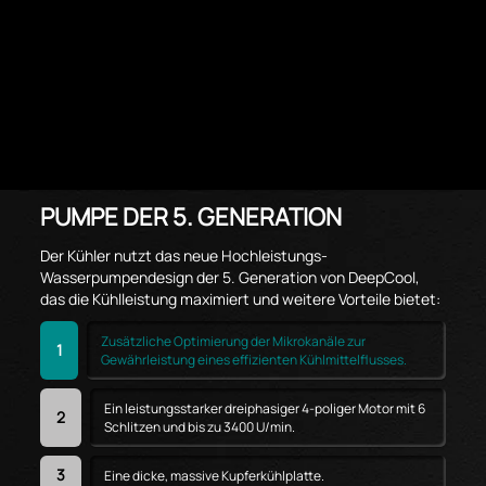
PUMPE DER 5. GENERATION
Der Kühler nutzt das neue Hochleistungs-
Wasserpumpendesign der 5. Generation von DeepCool,
das die Kühlleistung maximiert und weitere Vorteile bietet:
Zusätzliche Optimierung der Mikrokanäle zur
1
Gewährleistung eines effizienten Kühlmittelflusses.
Ein leistungsstarker dreiphasiger 4-poliger Motor mit 6
2
Schlitzen und bis zu 3400 U/min.
3
Eine dicke, massive Kupferkühlplatte.