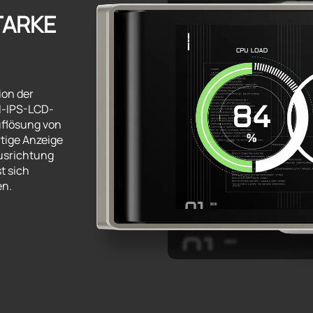
ARKE
ion der
ll-IPS-LCD-
uflösung von
rtige Anzeige
Ausrichtung
t sich
en.