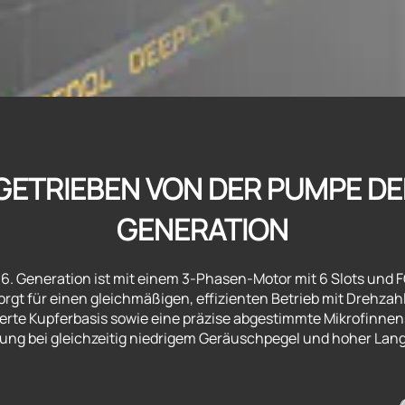
GETRIEBEN VON DER PUMPE DER
GENERATION
 6. Generation ist mit einem 3-Phasen-Motor mit 6 Slots und
rgt für einen gleichmäßigen, effizienten Betrieb mit Drehzah
erte Kupferbasis sowie eine präzise abgestimmte Mikrofinne
ng bei gleichzeitig niedrigem Geräuschpegel und hoher Langz