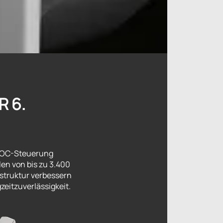
 6.
 FOC-Steuerung
len von bis zu 3.400
nstruktur verbessern
eitzuverlässigkeit.