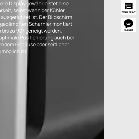
bare Display gewährleistet eine
rkeit, selbst wenn der Kühler
l ausgerichtet ist. Der Bildschirm
m gedämpften Scharnier montiert
 bis zu 90° geneigt werden,
optimale Positionierung auch bei
endem Gehäuse oder seitlicher
möglich ist.