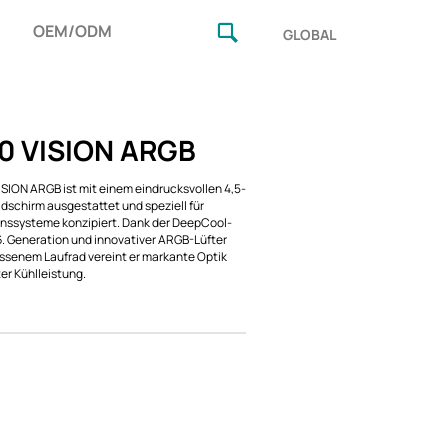
OEM/ODM
GLOBAL
0 VISION ARGB
ISION ARGB ist mit einem eindrucksvollen 4,5-
ldschirm ausgestattet und speziell für
nssysteme konzipiert. Dank der DeepCool-
. Generation und innovativer ARGB-Lüfter
ssenem Laufrad vereint er markante Optik
ter Kühlleistung.