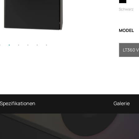
Schwarz
MODEL
LT360 V
Spezifikationen
Galerie