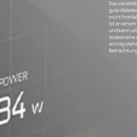
Das verstell
gute Ablesba
nicht fronta
ist an eine
und kann um
sodass eine 
schräg steh
Betrachtung 